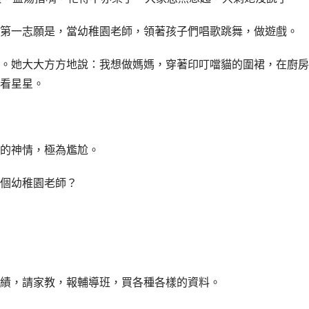
第一志願是，當幼稚園老師，領著孩子們唱歌跳舞，做遊戲。
。她大大方方地說：我想做媽媽，穿著印叮噹貓的圍裙，在廚房
看星星。
的神情，極為尷尬。
個幼稚園老師？
績，請家教，報輔導班，買各種各樣的資料。