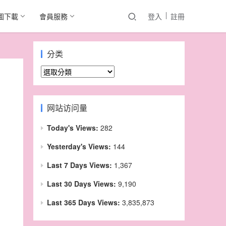
圖下載
會員服務
登入
註冊
分类
分
类
网站访问量
Today's Views:
282
Yesterday's Views:
144
Last 7 Days Views:
1,367
Last 30 Days Views:
9,190
Last 365 Days Views:
3,835,873