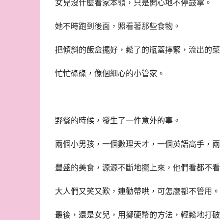
女兒沒什麼看家本領，只是開心地不停鼓掌。
她不時跑到後面，照看著那些食物。
把傾斜的飯盒擺好，鬆了的瓶蓋擰緊，流出的菜
忙忙碌碌，像個細心的小管家。
野餐的時候，發生了一件意外的事。
兩個小男孩，一個數理天才，一個英語高手，兩
豐盛的美食，源源不斷地擺上來，他們看都不看
大人們又笑又歎，連勸帶哄，可怎麼都不管用。
最後，還是女兒，用擲硬幣的方法，輕鬆地打破