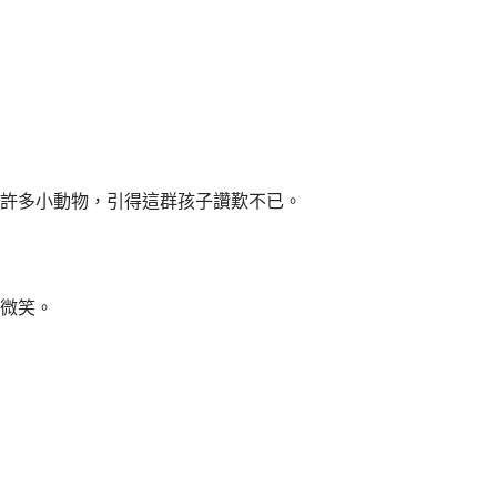
許多小動物，引得這群孩子讚歎不已。
微笑。