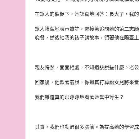
在眾人的催促下，她認真地回答：長大了，我的
眾人禮貌地表示贊許，緊接著追問她的第二志願
晚餐，然後給我的孩子講故事，領著他在陽臺上
親友愕然，面面相覷，不知道該說些什麼。老公
回家後，他歎著氣說，你還真打算讓女兒將來當
我們難道真的眼睜睜地看著她當中等生？
其實，我們也動過很多腦筋。為提高她的學習成