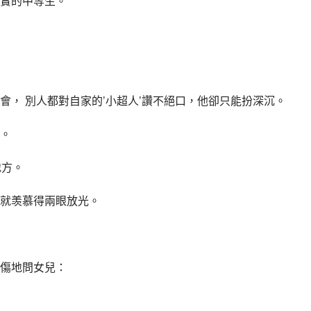
實的中等生。
， 別人都對自家的’小超人’讚不絕口，他卻只能扮深沉。
。
地方。
就羡慕得兩眼放光。
傷地問女兒：