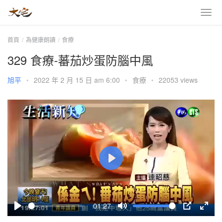
首頁
為健康朗讀
食療
329 食療-蕃茄炒蛋防腦中風
旭平
•
2022 年 2 月 15 日 am 6:00
•
食療
•
22053 views
P
l
a
01:27
y
P
M
P
E