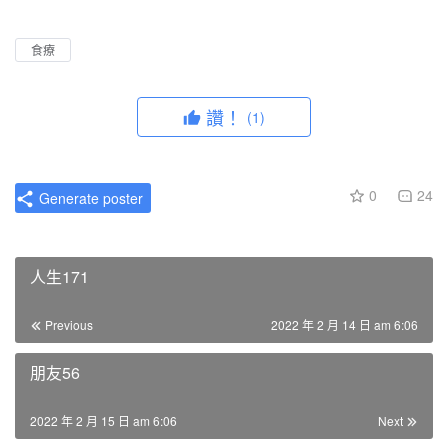
l
u
I
n
a
t
P
t
食療
y
e
e
r
讚！
(1)
f
u
l
0
24
Generate poster
l
s
c
人生171
r
e
Previous
2022 年 2 月 14 日 am 6:06
e
n
朋友56
2022 年 2 月 15 日 am 6:06
Next