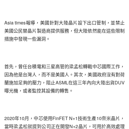
Asia times報導，美國針對大陸晶片設下出口管制，並禁止
美國公民替晶片製造商提供服務，但大陸依然能在這些限制
措施中發現一些漏洞。
首先，曾任台積電和三星高管的梁孟松轉戰中芯國際工作，
因為他是台灣人，而不是美國人。其次，美國政府沒有對荷
蘭施加足夠的壓力，阻止ASML在這三年內向大陸出貨DUV
曝光機，或者監控其設備的轉售。
2020年10月，中芯使用FinFET N+1技術生產10奈米晶片，
當時梁孟松就提到公司正在開發N+2晶片，可用於高效處理