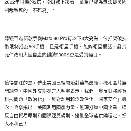
2022年同期的2倍，從財務上來看，華為已成為無法被美國
制裁致死的「不死鳥」。
綜觀華為新款手機Mate 60 Pro有以下3大亮點，包括突破技
術限制成為5G手機，且是衛星手機、能夠衛星通話，晶片
元件改用大陸自產的麒麟9000S更是受到矚目。
值得關注的是，傳出美國已經開始對華為最新手機和晶片展
開調查，中國外交部發言人毛寧表示，我們一貫反對將經貿
科技問題「政治化」，反對濫用和泛政治化「國家安全」概
念。毛寧指出，美國濫用國家力量，無理打壓中國企業，違
反自由貿易原則和國際經貿規則，擾亂全球產供鏈穩定，損
人不利己！