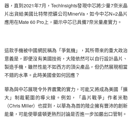
器，直到2021年7月，TechInsights發現中芯將少量7奈米晶
片出貨給美國比特幣挖礦公司MinerVa，如今中芯N+2晶片
應用在Mate 60 Pro上，顯示中芯已具備7奈米量產實力。
這款手機被中國網民稱為「爭氣機」，其所帶來的重大政治
意義是，即便沒有美國技術，大陸依然可以自行設計晶片、
製造手機，雖然性能不如西方的頂尖產品，但仍然展現相當
不錯的水準。此時美國會如何因應？
華為與中芯展現令外界震驚的實力，可能又將成為美國「擴
大」制裁範圍的導火線。例如，「晶片戰爭」作者米勒
（Chris Miller）也提到，以華為為首的陸企擁有豐沛的創新
能量，可能使華盛頓更熱烈討論是否進一步加嚴出口管制。