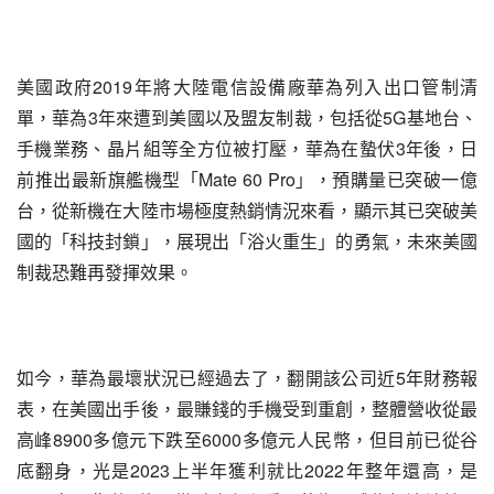
美國政府2019年將大陸電信設備廠華為列入出口管制清
單，華為3年來遭到美國以及盟友制裁，包括從5G基地台、
手機業務、晶片組等全方位被打壓，華為在蟄伏3年後，日
前推出最新旗艦機型「Mate 60 Pro」，預購量已突破一億
台，從新機在大陸市場極度熱銷情況來看，顯示其已突破美
國的「科技封鎖」，展現出「浴火重生」的勇氣，未來美國
制裁恐難再發揮效果。
如今，華為最壞狀況已經過去了，翻開該公司近5年財務報
表，在美國出手後，最賺錢的手機受到重創，整體營收從最
高峰8900多億元下跌至6000多億元人民幣，但目前已從谷
底翻身，光是2023上半年獲利就比2022年整年還高，是