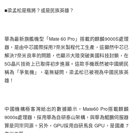
■梁孟松是叛將？或是民族英雄？
華為最新旗艦機型「Mate 60 Pro」搭載的麒麟9000S處理
器，是由中芯國際採用7奈米製程代工生產，這顯然中芯已
解決7奈米良率的問題，也顯示大陸突破美國科技封鎖，在
5G晶片技術上已取得初步進展。這款手機既然被中國網民
稱為「爭氣機」，毫無疑問，梁孟松已被視為中國民族英
雄！
中國機構極客灣給出的數據顯示，Mate60 Pro搭載麒麟 
9000s處理器，採用華為自研泰山架構，與華為鯤鵬伺服器
算是同宗同源。另外，GPU採用自研馬良 GPU，是國產 7