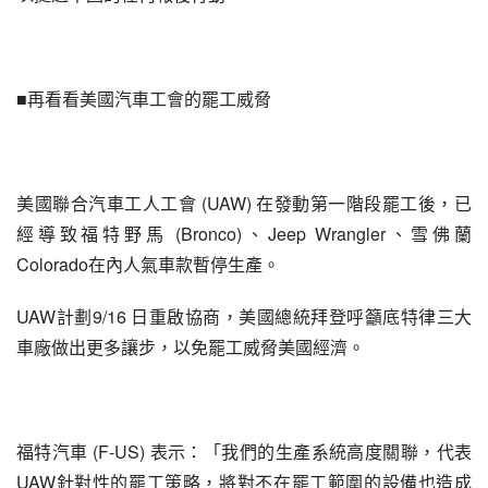
■再看看美國汽車工會的罷工威脅
美國聯合汽車工人工會 (UAW) 在發動第一階段罷工後，已
經導致福特野馬 (Bronco)、Jeep Wrangler、雪佛蘭 
Colorado在內人氣車款暫停生產。
UAW計劃9/16 日重啟協商，美國總統拜登呼籲底特律三大
車廠做出更多讓步，以免罷工威脅美國經濟。
福特汽車 (F-US) 表示：「我們的生產系統高度關聯，代表
UAW針對性的罷工策略，將對不在罷工範圍的設備也造成