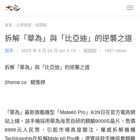
首頁
企業管理
搖錢樹
拆解「華為」與「比亞迪」的逆襲之道
旭平
•
2023 年 9 月 24 日 am 6:10
•
搖錢樹
•
1621 views
拆解「華為」與「比亞迪」的逆襲之道
2home.co   楊惟婷
「華為」最新旗艦機型「Mate60 Pro」8/29日在官方電商網
站上線，該手機採用華為海思自研的麒麟9000S晶片，售價
6999元人民幣，引起市場高度關注，權威拆解機構
TechInsights在拆解Mate 60 Pro後，證實該款手機搭載麒麟