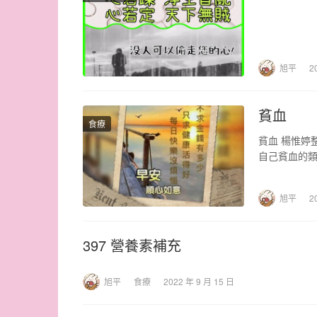
旭平
2
貧血
食療
貧血 楊惟婷
自己貧血的類
旭平
2
397 營養素補充
旭平
食療
2022 年 9 月 15 日