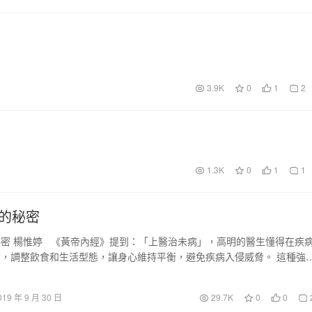
3.9K
0
1
2
1.3K
0
1
1
的秘密
密 楊惟婷 《黃帝內經》提到：「上醫治未病」，高明的醫生懂得在疾
，調整飲食和生活型態，讓身心維持平衡，避免疾病入侵威脅。 這種強
…
019 年 9 月 30 日
29.7K
0
0