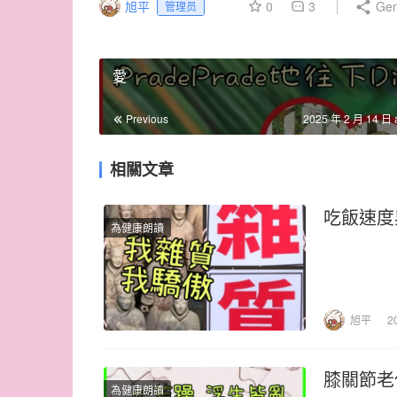
旭平
0
3
Gen
管理员
愛
Previous
2025 年 2 月 14 日 
相關文章
吃飯速度
為健康朗讀
旭平
2
膝關節老
為健康朗讀