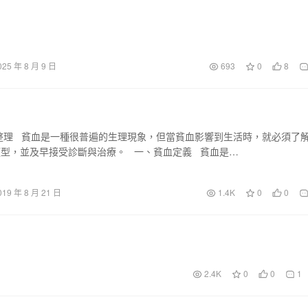
025 年 8 月 9 日
693
0
8
整理 貧血是一種很普遍的生理現象，但當貧血影響到生活時，就必須了
型，並及早接受診斷與治療。 一、貧血定義 貧血是…
019 年 8 月 21 日
1.4K
0
0
2.4K
0
0
1