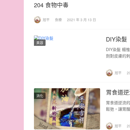
204 食物中毒
旭平
食療
2021 年 3 月 13 日
DIY染髮
美容
DIY染髮 
劑對皮膚的刺
旭平
2
胃食道逆
消化
胃食道逆流的
鬆弛，讓胃
的還會感…
旭平
2