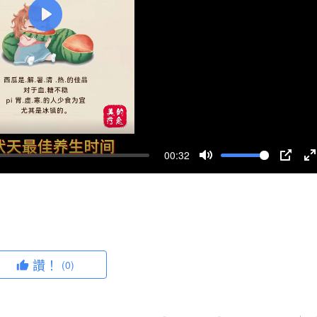
P
l
a
y
00:32
M
P
u
I
n
t
P
t
e
e
r
讚！
(0)
f
u
l