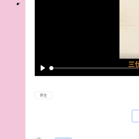
P
l
a
养生
y