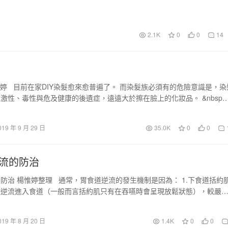
2.1K
0
0
14
楊惟婷 目前在家DIY染髮愈來愈普遍了。 而染髮族必須有的危險意識是，染
激性、毒性與危及健康的後遺症，遠遠大於擦在臉上的化妝品。 &nbsp
019 年 9 月 29 日
35.0K
0
0
流的防治
防治 楊惟婷整理 通常，胃食道逆流的發生機制是因為： 1.下食道括約
酸逆流進入食道（一般而言括約肌只有在吞嚥時會呈現放鬆狀態），較嚴
019 年 8 月 20 日
1.4K
0
0