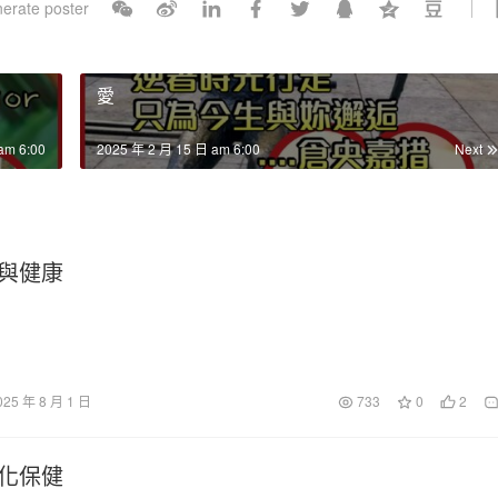
erate poster
l
s
c
愛
r
e
am 6:00
2025 年 2 月 15 日 am 6:00
Next
e
n
與健康
025 年 8 月 1 日
733
0
2
化保健