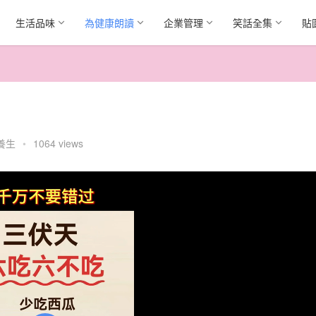
生活品味
為健康朗讀
企業管理
笑話全集
貼
養生
•
1064 views