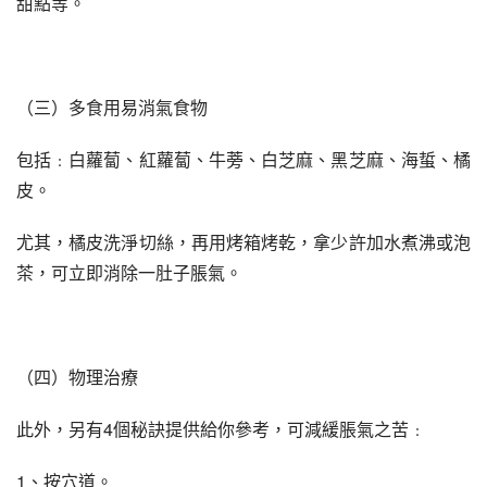
甜點等。
（三）多食用易消氣食物
包括﹕白蘿蔔、紅蘿蔔、牛蒡、白芝麻、黑芝麻、海蜇、橘
皮。
尤其，橘皮洗淨切絲，再用烤箱烤乾，拿少許加水煮沸或泡
茶，可立即消除一肚子脹氣。
（四）物理治療
此外，另有4個秘訣提供給你參考，可減緩脹氣之苦﹕
1、按穴道。