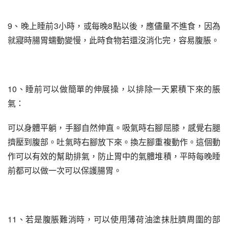
9、晚上睡前3小時，或每晚8點以後，應儘量不進食，因為
就寢時腸胃蠕動變慢，此時食物若還沒消化完，容易腹脹。
10、睡前可以做簡單的伸展操，以排除一天累積下來的脹
氣：
可以身體平躺，手腳自然伸直。吸氣時右腳屈膝，感覺右腿
擠壓到腹部。吐氣時右腳放下來。換左腳重複動作。這個動
作可以有效的幫助排氣，防止胃中的氣體堆積，平時每晚睡
前都可以做一次可以保護腸胃。
11、若是腹脹難消時，可以使用薄荷油塗抹肚臍周圍的部