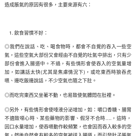
造成脹氣的原因有很多，主要來源有六：
飲食習慣不好：
◎我們在說話、吃、喝食物時，都會不自覺的吞入一些空
氣，這些空氣大部份又會經由不自覺的吐氣中排出，只有少
部份會進入腸道中。不過，有些情形會使吞入的空氣量增
加，如講話太快(尤其是焦慮情況下)，或吃東西時狼吞虎
嚥、邊吃飯邊說話，不少空氣也隨之下肚。
◎而吃完東西又坐著不動，也易致使氣體悶在肚裡。
◎另外，有些情形會使唾液分泌增加，如：嚼口香糖、腸胃
不適致噁心時、某些藥物的影響、假牙不合時….，這時，
因口水量增加，使吞嚥動作較頻繁，也會因而吞入較多的空
氣，然後自然會有較多的空氣被送入腸道，而引發肚子脹氣