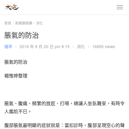
首頁
為健康朗讀
消化
脹氣的防治
旭平
•
2019 年 8 月 20 日 pm 8:15
•
消化
•
16895 views
脹氣的防治
楊惟婷整理
脹氣、腹痛、頻繁的放屁、打嗝，總讓人坐臥難安，有時令
人尷尬不已。
腹部脹氣最明顯的症狀就是：當扣診時，腹部呈現空心的聲