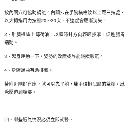
按內關穴可協助調氣。內關穴在手腕橫格紋以上距三指處，
以大拇指用力按壓20～30次，不適感會逐漸消失。
2、肚臍邊塗上薄荷油，以順時針方向輕輕按摩，促進腸胃
蠕動。
3、起身運動一下，姿勢的改變或許能減緩脹氣。
4、身體蜷曲有助排氣。
若附近剛好有床，就可以先平躺，雙手環抱屈膝的雙腳，感
覺壓迫到腹部。
四、哪些脹氣情況必須立即就醫？