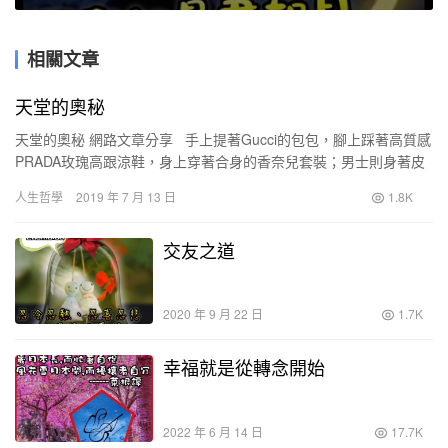
相關文章
天堂的奧秘
天堂的奧秘 網路文章分享 手上提著Gucci的包包，腳上踩著高質感
PRADA玫瑰高跟涼鞋，身上穿著合身的香奈兒套裝；男士則身著皮
爾卡登的西裝，戴著ARMANI的頂級眼…
人生哲學
2019 年 7 月 13 日
1.8K
交友之道
2020 年 9 月 22 日
1.7K
幸福就是從轉念開始
2022 年 6 月 14 日
17.7K