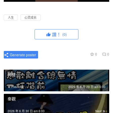
P
M
P
E
l
u
I
n
a
t
P
t
人生
心灵成长
y
e
e
r
讚！
(0)
f
u
l
0
0
Generate poster
l
s
c
蔣捷
r
e
Previous
2026 年 6 月 29 日 am 6:00
e
n
秦觀
2026 年 6 月 30 日 am 6:00
Next