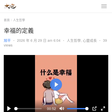
首頁
人生哲學
幸福的定義
旭平
•
2026 年 6 月 29 日 am 6:04
•
人生哲學
,
心靈成長
•
39
views
P
l
a
00:52
y