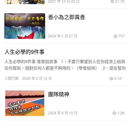
2021 年 10 月 22 日
21.7K
善小為之即真善
2024 年 1 月 27 日
757
人生必學的9件事
人生必學的9件事 惟雯說故事 1、不要只奢望別人在你經濟上給與
任何幫助，錢對任何人都是不夠用的。（學會給與） 2、朋友幫你
是善事，是道義；朋友不幫你也無…
人間行腳
2020 年 2 月 12 日
3.1K
團隊精神
2024 年 6 月 10 日
1.3K