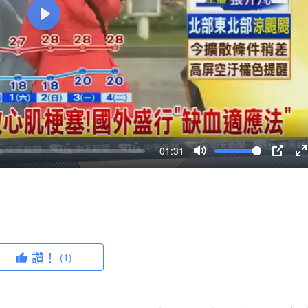
P
l
a
y
01:31
M
P
u
I
n
t
P
t
e
e
r
讚！
(1)
f
u
l