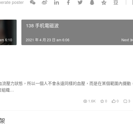
erate poster
l
s
c
138 手机電磁波
r
e
am 6:10
2021 年 4 月 23 日 am 6:06
Next
e
n
血流壓力狀態，所以一個人不會永遠同樣的血壓，而是在某個範圍內擺動
官組織…
1.6K
0
0
3
架