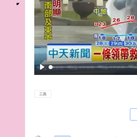
P
l
a
三高
y