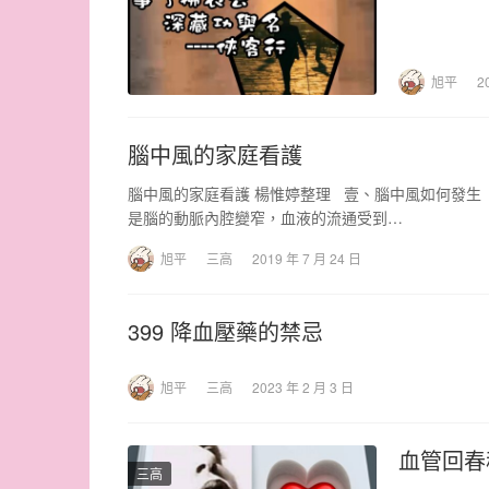
旭平
2
腦中風的家庭看護
腦中風的家庭看護 楊惟婷整理 壹、腦中風如何發生
是腦的動脈內腔變窄，血液的流通受到…
旭平
三高
2019 年 7 月 24 日
399 降血壓藥的禁忌
旭平
三高
2023 年 2 月 3 日
血管回春
三高