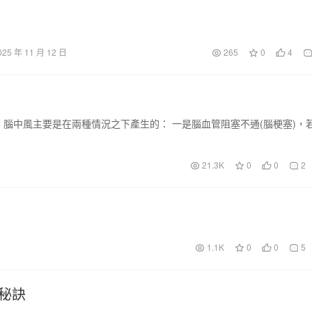
025 年 11 月 12 日
265
0
4
 腦中風主要是在兩種情況之下產生的： 一是腦血管阻塞不通(腦梗塞)，
21.3K
0
0
2
1.1K
0
0
5
秘訣