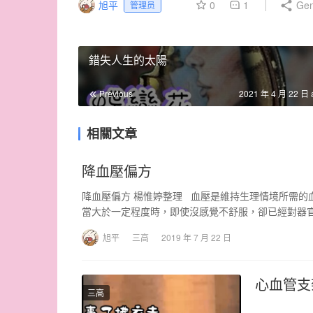
旭平
0
1
Gen
管理员
錯失人生的太陽
Previous
2021 年 4 月 22 日 
相關文章
降血壓偏方
降血壓偏方 楊惟婷整理 血壓是維持生理情境所需的
當大於一定程度時，即使沒感覺不舒服，卻已經對器
旭平
三高
2019 年 7 月 22 日
心血管支
三高