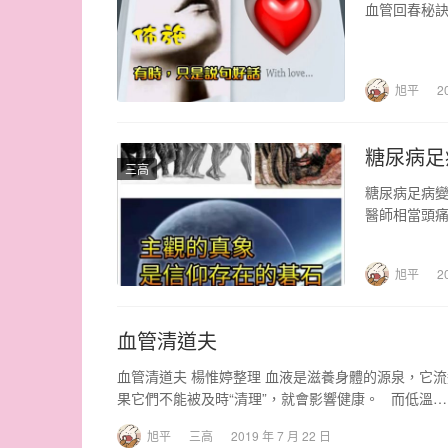
血管回春秘
旭平
2
糖尿病足
三高
糖尿病足病變
醫師相當頭
成截肢收場
旭平
2
血管清道夫
血管清道夫 楊惟婷整理 血液是滋養身體的源泉，它
果它們不能被及時“清理”，就會影響健康。 而低溫…
旭平
三高
2019 年 7 月 22 日