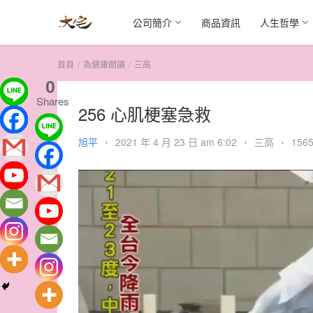
公司簡介
商品資訊
人生哲學
首頁
為健康朗讀
三高
0
Shares
256 心肌梗塞急救
旭平
•
2021 年 4 月 23 日 am 6:02
•
三高
•
1565