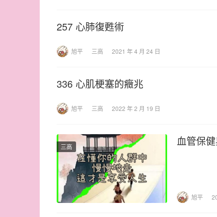
257 心肺復甦術
旭平
三高
2021 年 4 月 24 日
336 心肌梗塞的癥兆
旭平
三高
2022 年 2 月 19 日
血管保健
三高
旭平
2