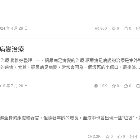
訣
024 年 4 月 29 日
860
0
0
病變治療
治療 楊惟婷整理 一、糖尿病足病變的治療 糖尿病足病變的治療是令外
痛的疾病。尤其，糖尿病足病變，常常會因為一個壞死的小傷口，最後演
…
019 年 7 月 26 日
1.9K
0
0
流遍全身的組織和器官。但隨著年齡的增長，血液中也會出現一些“垃圾”，
2.2K
0
0
4