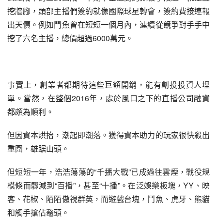
挖牆腳，頭部主播們簽約就像國際球星轉會，簽約費接連報
出天價。例如鬥魚曾在短短一個月內，連續從競爭對手手中
挖了六名主播，總價超過6000萬元。
事實上，創業者都期待這些巨額開銷，能有創投投資人埋
單。當然，在整個2016年，處於風口之下的直播公司融資
都頗為順利。
但因資本烘抬，潮起即潮落。獲得資本助力的玩家很快殺出
重圍，雄踞山頭。
但短短一年，浩浩蕩蕩的“千播大戰”已成過往雲煙，戰役規
模倏而驟減到“百播”，甚至“十播”。在泛娛樂板塊，YY、映
客、花椒、陌陌傲視群英，而遊戲台塊，鬥魚、虎牙、熊貓
和觸手搶佔鼇頭。