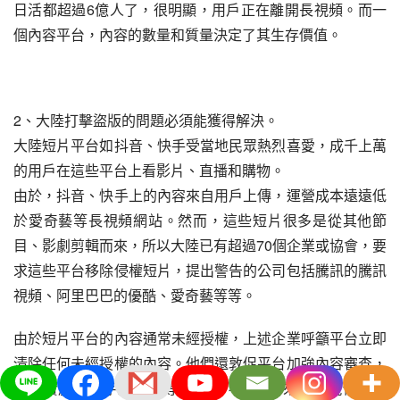
日活都超過6億人了，很明顯，用戶正在離開長視頻。而一
個內容平台，內容的數量和質量決定了其生存價值。
2、大陸打擊盜版的問題必須能獲得解決。
大陸短片平台如抖音、快手受當地民眾熱烈喜愛，成千上萬
的用戶在這些平台上看影片、直播和購物。
由於，抖音、快手上的內容來自用戶上傳，運營成本遠遠低
於愛奇藝等長視頻網站。然而，這些短片很多是從其他節
目、影劇剪輯而來，所以大陸已有超過70個企業或協會，要
求這些平台移除侵權短片，提出警告的公司包括騰訊的騰訊
視頻、阿里巴巴的優酷、愛奇藝等等。
由於短片平台的內容通常未經授權，上述企業呼籲平台立即
清除任何未經授權的內容。他們還敦促平台加強內容審查，
例如實施關鍵字過濾等等的措施，防止將來再出現侵權行