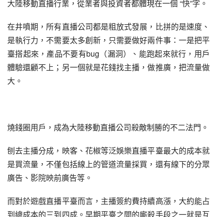
大陸移動直播行業，從業者與投資者都體現在一個 “快”字。
在井噴期，所有直播公司都是粗放式發展，比拼的是速度、
是執行力，不需要太多創新，只需要做好兩件事：一是把平
臺搭起來，產品不要有bug（漏洞）、能跑起來就行，用戶
體驗還顧不上；另一個就是花錢找主播，做推廣，把流量做
大。
燒錢圈用戶，成為大陸移動直播公司殺敵制勝的不二法門。
刨去主播分成，映客、花椒等泛娛樂直播平臺最大的成本就
是買流量，不僅包括線上的管道流量採買，還有線下的分眾
廣告、影院映前廣告等。
而對於遊戲直播平臺而言，主播簽約費持續高漲，大約能占
到總成本的三到四成。早期平臺之間的廝殺手段之一就是互