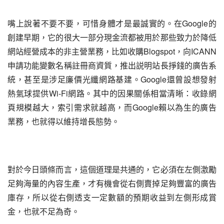
嘴上說著不要不要，可惜身體才是最誠實的。在Google的
創建早期，它的很大一部分現金流都被用於那些致力於降低
網站經營成本的非主營業務，比如收購Blogspot，向ICANN
申請功能變數名稱註冊商資質，推出説明站長掙錢的廣告系
統，甚至是涉足廉價光纖網路基建。Google還曾設想發射
熱氣球提供Wi-Fi網路。其中的因果關係相當清晰：收錄網
頁規模越大，索引需求就越高，而Google賴以為生的廣告
業務，也就得以維持增長態勢。
對於今日頭條而言，這個道理是共通的，它必須在左側激勵
足夠海量的內容生產，才有機會從右側賣掉足夠豐富的廣告
庫存，所以從右側透支一定數額的預期收益到左側形成賞
金，也就不足為奇。