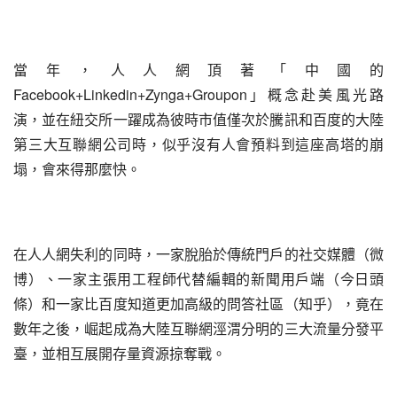
當年，人人網頂著「中國的
Facebook+Linkedin+Zynga+Groupon」概念赴美風光路
演，並在紐交所一躍成為彼時市值僅次於騰訊和百度的大陸
第三大互聯網公司時，似乎沒有人會預料到這座高塔的崩
塌，會來得那麼快。
在人人網失利的同時，一家脫胎於傳統門戶的社交媒體（微
博）、一家主張用工程師代替編輯的新聞用戶端（今日頭
條）和一家比百度知道更加高級的問答社區（知乎），竟在
數年之後，崛起成為大陸互聯網涇渭分明的三大流量分發平
臺，並相互展開存量資源掠奪戰。