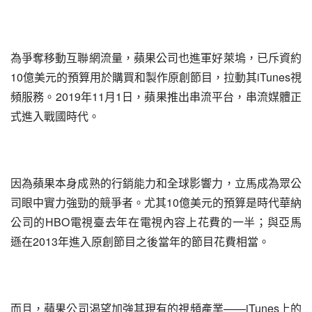
為爭奪移動互聯網流量，蘋果公司也進軍好萊塢，已斥資約
10億美元的預算用於購買和製作原創節目，拉動其iTunes視
頻服務。2019年11月1日，蘋果推出串流平台，串流媒體正
式進入戰國時代。
因為蘋果本身成熟的行銷能力和全球影響力，立馬成為眾公
司眼中實力強勁的競爭者。尤其10億美元的預算是時代華納
公司的HBO電視臺去年在電視內容上花費的一半；與亞馬
遜在2013年進入原創節目之後當年的節目花費相當。
而且，蘋果公司渴望加強其現有的視頻產業——iTunes上的