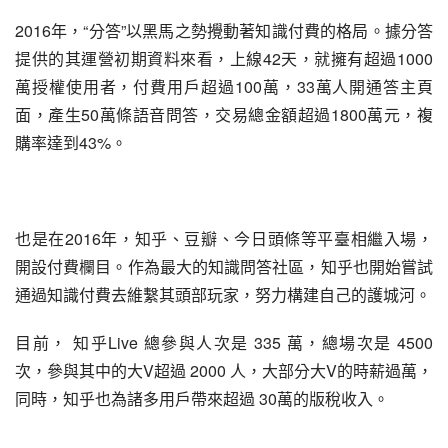
2016年，“分答”以黑馬之勢攪動著知識付費的格局。據分答
提供的其運營初期資料來看，上線42天，就擁有超過1000
萬授權使用者，付費用戶超過100萬，33萬人開通答主頁
面，產生50萬條語音問答，交易總金額超過1800萬元，複
購率達到43%。
也是在2016年，知乎、豆瓣、今日頭條等平臺相繼入場，
開設付費欄目。作為最大的知識問答社區，知乎也開始嘗試
通過知識付費去維繫其頭部玩家，努力構建自己的護城河。
目前， 知乎Live 總參與人次是 335 萬，總場次是 4500 
次，參與其中的大V超過 2000 人，大部分大V的時薪過萬，
同時，知乎也為諸多用戶帶來超過 30萬的版稅收入。