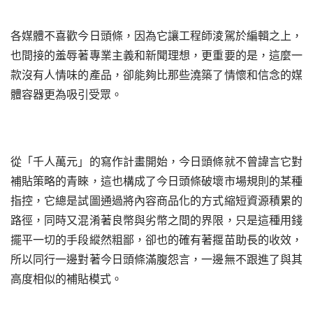
各媒體不喜歡今日頭條，因為它讓工程師淩駕於編輯之上，
也間接的羞辱著專業主義和新聞理想，更重要的是，這麼一
款沒有人情味的產品，卻能夠比那些澆築了情懷和信念的媒
體容器更為吸引受眾。
從「千人萬元」的寫作計畫開始，今日頭條就不曾諱言它對
補貼策略的青睞，這也構成了今日頭條破壞市場規則的某種
指控，它總是試圖通過將內容商品化的方式縮短資源積累的
路徑，同時又混淆著良幣與劣幣之間的界限，只是這種用錢
擺平一切的手段縱然粗鄙，卻也的確有著揠苗助長的收效，
所以同行一邊對著今日頭條滿腹怨言，一邊無不跟進了與其
高度相似的補貼模式。