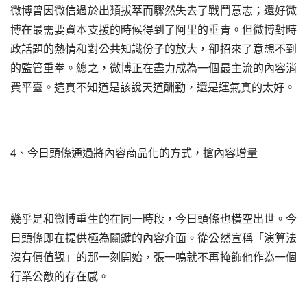
微博曾因微信過於出類拔萃而驟然失去了戰鬥意志；還好微
博在最需要資本支援的時候得到了阿里的垂青。但微博對時
政話題的熱情和對公共知識份子的放大，卻招來了意想不到
的監管重拳。總之，微博正在盡力成為一個最主流的內容消
費平臺。這真不知道是該說天道酬勤，還是運氣真的太好。
4、今日頭條通過將內容商品化的方式，搶內容增量
幾乎是和微博重生的在同一時段，今日頭條也橫空出世。今
日頭條即在提供極為關鍵的內容介面。從公然宣稱「演算法
沒有價值觀」的那一刻開始，張一鳴就不再掩飾他作為一個
行業公敵的存在感。