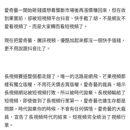
愛奇藝一開始砸錢還想着壟斷市場後再漲價賺回來，但在收
割果實前，卻被短視頻平台抖音、快手截了胡，不是網友不
愛看視頻了，而是大家轉而看短視頻了。
現在把愛奇藝、騰訊視頻、優酷加起來都沒一個快手值錢，
更不用說跟抖音比了。
長視頻賽道整個都走錯了。唯一的活路是網飛、芒果視頻那
樣有獨立版權，不用花天價去買版權。愛奇藝的裁員，暗示
長視頻網站被短視頻打敗，所以被時代拋棄。長視頻輸給了
短視頻，即使做到了長視頻行業第一，愛奇藝也連生存都是
問題。時代拋棄你的時候，不會有任何憐惜。愛奇藝的大裁
員，宣告了長視頻時代的結束，短視頻完全統治了視頻行
業。