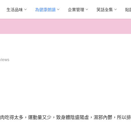
生活品味
為健康朗讀
企業管理
笑話全集
貼
views
肉吃得太多，運動量又少，致身體陰盛陽虛，濕邪內鬱，所以排