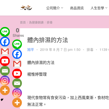
公司簡介
商品資訊
人生哲學
首頁
為健康朗讀
排毒
0
Shares
體內排濕的方法
旭平
•
2019 年 8 月 7 日 pm 1:50
•
排毒
•
1139 
體內排濕的方法
楊惟婷整理
現代食物常有食安污染，加上西風東漸，食材吃
無法正常。