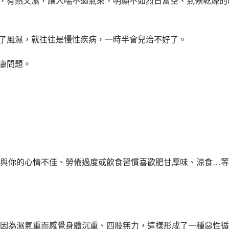
天，有熱又濕，讓人喘不過氣來，明顯不如烈日當空、氣候乾燥的
成了風濕，就往往是慢性疾病，一時半會兒治不好了。
康問題。
與你的心情不佳、勞倦過度或飲食習慣喜歡肥甘厚味、涼食…等
因為濕氣重而感覺身體沉重、四肢無力，這樣形成了一種惡性循