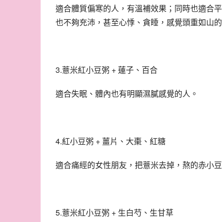
適合體質偏寒的人，有溫補效果；同時也適合平
也不夠充沛，甚至心悸、貪睡，感覺頭重如山的
3.薏米紅小豆粥 + 蓮子、百合
適合失眠、體內也有明顯濕膩感覺的人。
4.紅小豆粥 + 薑片、大棗、紅糖
適合痛經的女性朋友，把薏米去掉，熬的赤小豆
5.薏米紅小豆粥 + 生白芍、生甘草