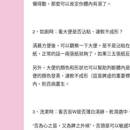
懶得動，那麼可以肯定你體內有濕了。
2、如廁時：看大便是否沾粘、溏軟不成形？
清晨方便後，可以觀察一下大便。是不是沾粘在
紙，正常的話一兩張紙就夠了，如果三五張紙反
另外，大便的顏色和形狀也可以幫助判斷體內是
便的顏色發青，溏軟不成形（這是脾虛的重要標
內，則百病叢生。
3、洗漱時：看舌苔W是否薄白清靜、乾濕適中
“舌為心之苗，又為脾之外候”，舌頭是可以敏