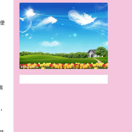
便
濕
，