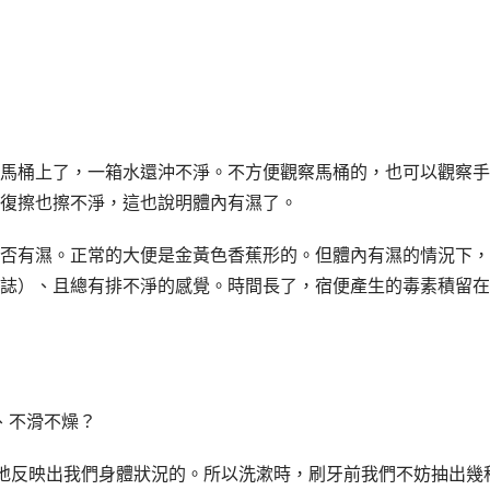
馬桶上了，一箱水還沖不淨。不方便觀察馬桶的，也可以觀察手
復擦也擦不淨，這也說明體內有濕了。
否有濕。正常的大便是金黃色香蕉形的。但體內有濕的情況下，
誌）、且總有排不淨的感覺。時間長了，宿便產生的毒素積留在
、不滑不燥？
感地反映出我們身體狀況的。所以洗漱時，刷牙前我們不妨抽出幾