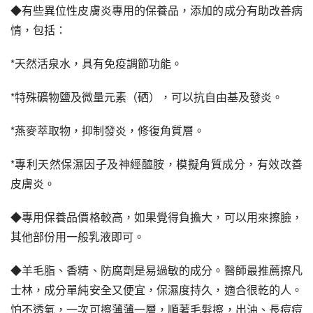
◆有些異位性皮膚炎專用的保養品，添加的成分有助改善病
情，包括：
*天然活泉水，具有免疫調節功能。
*特殊礦物鹽及微量元素（硒），可以抗自由基及發炎。
*燕麥萃取物，抑制發炎，修復角質層。
*專利天然保濕因子及神經醯胺，模擬角質成分，有效改善
皮膚炎。
◆專用保養品價格較高，如果覺得負擔大，可以用來擦臉，
其他部份用一般乳液即可。
◆羊毛脂、香精、防腐劑是易過敏的成分。醫師最推薦擦凡
士林，成分單純安全又便宜，保濕度持久，適合很乾的人。
怕不透氣，一次可擦薄薄一層，順著毛髮擦，出油、長痘痘