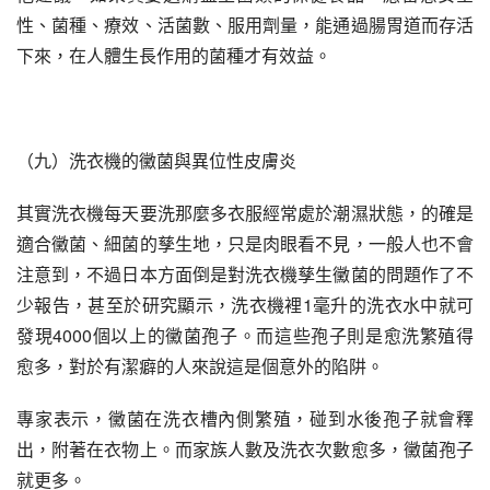
性、菌種、療效、活菌數、服用劑量，能通過腸胃道而存活
下來，在人體生長作用的菌種才有效益。
（九）洗衣機的黴菌與異位性皮膚炎
其實洗衣機每天要洗那麼多衣服經常處於潮濕狀態，的確是
適合黴菌、細菌的孳生地，只是肉眼看不見，一般人也不會
注意到，不過日本方面倒是對洗衣機孳生黴菌的問題作了不
少報告，甚至於研究顯示，洗衣機裡1毫升的洗衣水中就可
發現4000個以上的黴菌孢子。而這些孢子則是愈洗繁殖得
愈多，對於有潔癖的人來說這是個意外的陷阱。
專家表示，黴菌在洗衣槽內側繁殖，碰到水後孢子就會釋
出，附著在衣物上。而家族人數及洗衣次數愈多，黴菌孢子
就更多。