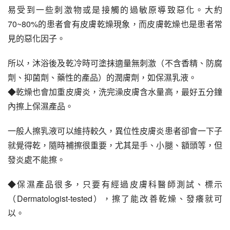
易受到一些刺激物或是接觸的過敏原導致惡化。大約
70~80%的患者會有皮膚乾燥現象，而皮膚乾燥也是患者常
見的惡化因子。
所以，沐浴後及乾冷時可塗抹適量無刺激（不含香精、防腐
劑、抑菌劑、藥性的產品）的潤膚劑，如保濕乳液。
◆乾燥也會加重皮膚炎，洗完澡皮膚含水量高，最好五分鐘
內擦上保濕產品。
一般人擦乳液可以維持較久，異位性皮膚炎患者卻會一下子
就覺得乾，隨時補擦很重要，尤其是手、小腿、額頭等，但
發炎處不能擦。
◆保濕產品很多，只要有經過皮膚科醫師測試、標示
（Dermatologist-tested），擦了能改善乾燥、發癢就可
以。