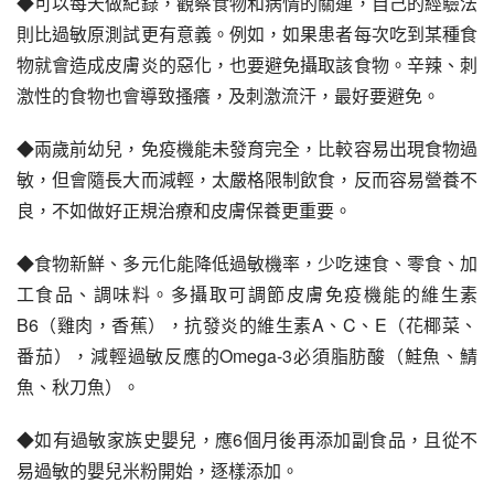
◆可以每天做紀錄，觀察食物和病情的關連，自己的經驗法
則比過敏原測試更有意義。例如，如果患者每次吃到某種食
物就會造成皮膚炎的惡化，也要避免攝取該食物。辛辣、刺
激性的食物也會導致搔癢，及刺激流汗，最好要避免。
◆兩歲前幼兒，免疫機能未發育完全，比較容易出現食物過
敏，但會隨長大而減輕，太嚴格限制飲食，反而容易營養不
良，不如做好正規治療和皮膚保養更重要。
◆食物新鮮、多元化能降低過敏機率，少吃速食、零食、加
工食品、調味料。多攝取可調節皮膚免疫機能的維生素
B6（雞肉，香蕉），抗發炎的維生素A、C、E（花椰菜、
番茄），減輕過敏反應的Omega-3必須脂肪酸（鮭魚、鯖
魚、秋刀魚）。
◆如有過敏家族史嬰兒，應6個月後再添加副食品，且從不
易過敏的嬰兒米粉開始，逐樣添加。