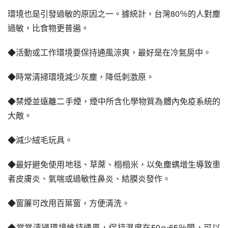
環境也是引發過敏的原因之一。據統計，台灣80％的人對塵
過敏，比食物更普遍。
◆活動或工作環境要保持通風涼爽，最好是在冷氣房中。
◆時常清掃環境減少灰塵，降低刺激原。
◆禁煙並遠離二手煙，煙中所含化學物質為體內免疫系統的
大敵。
◆減少絨毛玩具。
◆最好避免使用地毯、草蓆、榻榻米，以免塵螨增生導致患
者皮膚炎、氣喘或過敏性鼻炎、結膜炎發作。
◆窗簾可改用百葉窗，方便清洗。
◆常常清掃環境維持通風，保持濕度在50～65％間，可以