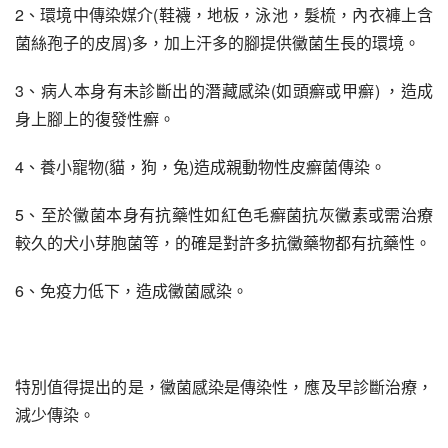
2、環境中傳染媒介(鞋襪，地板，泳池，髮梳，內衣褲上含
菌絲孢子的皮屑)多，加上汗多的腳提供黴菌生長的環境。
3、病人本身有未診斷出的潛藏感染(如頭癬或甲癬) ，造成
身上腳上的復發性癬。
4、養小寵物(貓，狗，兔)造成親動物性皮癬菌傳染。
5、至於黴菌本身有抗藥性如紅色毛癬菌抗灰黴素或需治療
較久的犬小芽胞菌等，的確是對許多抗黴藥物都有抗藥性。
6、免疫力低下，造成黴菌感染。
特別值得提出的是，黴菌感染是傳染性，應及早診斷治療，
減少傳染。