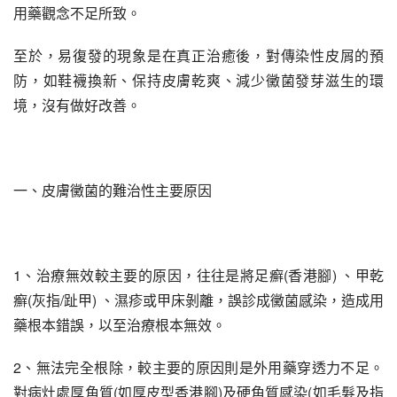
用藥觀念不足所致。
至於，易復發的現象是在真正治癒後，對傳染性皮屑的預
防，如鞋襪換新、保持皮膚乾爽、減少黴菌發芽滋生的環
境，沒有做好改善。
一、皮膚黴菌的難治性主要原因
1、治療無效較主要的原因，往往是將足癬(香港腳) 、甲乾
癬(灰指/趾甲) 、濕疹或甲床剝離，誤診成黴菌感染，造成用
藥根本錯誤，以至治療根本無效。
2、無法完全根除，較主要的原因則是外用藥穿透力不足。
對病灶處厚角質(如厚皮型香港腳)及硬角質感染(如毛髮及指