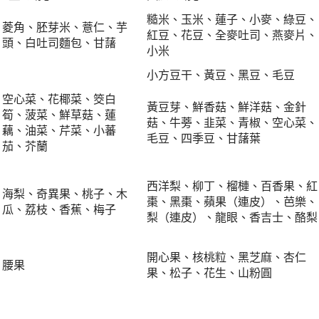
糙米、玉米、蓮子、小麥、綠豆、
菱角、胚芽米、薏仁、芋
紅豆、花豆、全麥吐司、燕麥片、
頭、白吐司麵包、甘藷
小米
小方豆干、黃豆、黑豆、毛豆
空心菜、花椰菜、筊白
黃豆芽、鮮香菇、鮮洋菇、金針
筍、菠菜、鮮草菇、蓮
菇、牛蒡、韭菜、青椒、空心菜、
藕、油菜、芹菜、小蕃
毛豆、四季豆、甘藷葉
茄、芥蘭
西洋梨、柳丁、榴槤、百香果、紅
海梨、奇異果、桃子、木
棗、黑棗、蘋果（連皮）、芭樂、
瓜、荔枝、香蕉、梅子
梨（連皮）、龍眼、香吉士、酪梨
開心果、核桃粒、黑芝麻、杏仁
腰果
果、松子、花生、山粉圓