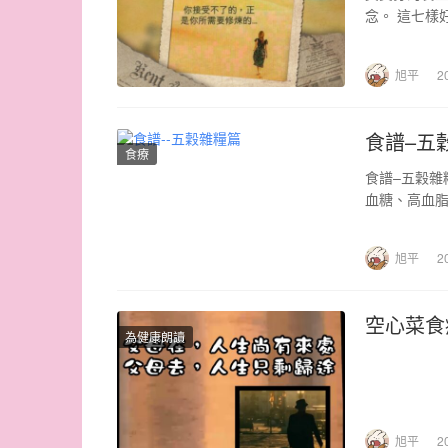
念。 這七樣
菜好、…
旭平
2
食譜–五
食療
食譜–五穀雜
血糖、高血脂
旭平
2
空心菜食
為健康朗讀
旭平
2