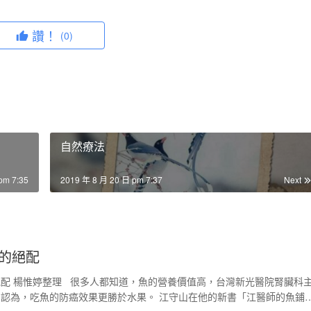
讚！
(0)
自然療法
pm 7:35
2019 年 8 月 20 日 pm 7:37
Next
的絕配
配 楊惟婷整理 很多人都知道，魚的營養價值高，台灣新光醫院腎臟科
認為，吃魚的防癌效果更勝於水果。 江守山在他的新書「江醫師的魚鋪