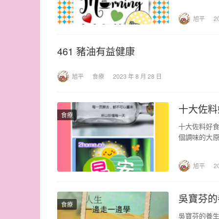
子」中，建
旭平
2
461 豬油有益健康
旭平
食療
2023 年 8 月 28 日
十大佐料
食療
十大佐料好食
個調味的大原
口美食！…
旭平
2
吳寶芬的
食療
吳寶芬的養生