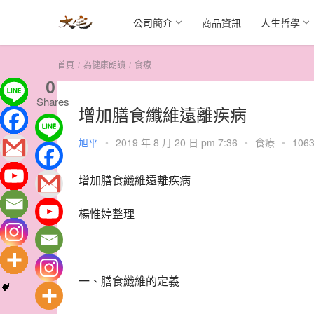
公司簡介
商品資訊
人生哲學
首頁
為健康朗讀
食療
0
Shares
增加膳食纖維遠離疾病
旭平
•
2019 年 8 月 20 日 pm 7:36
•
食療
•
1063
增加膳食纖維遠離疾病
楊惟婷整理
一、膳食纖維的定義