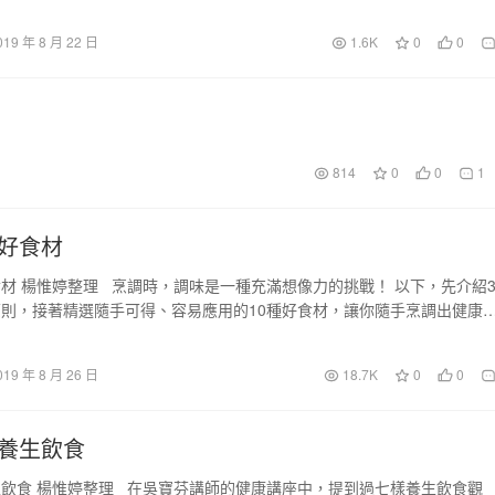
議…
019 年 8 月 22 日
1.6K
0
0
814
0
0
1
好食材
材 楊惟婷整理 烹調時，調味是一種充滿想像力的挑戰！ 以下，先介紹
則，接著精選隨手可得、容易應用的10種好食材，讓你隨手烹調出健康
019 年 8 月 26 日
18.7K
0
0
養生飲食
飲食 楊惟婷整理 在吳寶芬講師的健康講座中，提到過七樣養生飲食觀