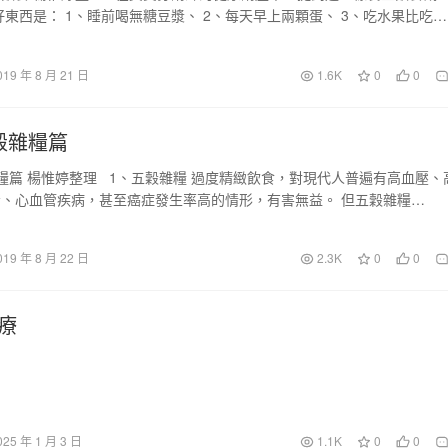
好東西是： 1、睡前喝無糖豆漿、 2、每天早上兩顆蛋、 3、吃水果比吃蔬
019 年 8 月 21 日
1.6K
0
0
穀雜糧篇
糧篇 楊惟婷整理 1、五穀雜糧 過度精緻飲食，對現代人普遍有高血壓、
、心血管疾病，甚至癌症發生率高的情形，有害無益。 但五穀雜糧…
019 年 8 月 22 日
2.3K
0
0
療
025 年 1 月 3 日
1.1K
0
0