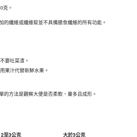
30克。
添加的纖維或纖維錠並不具備膳食纖維的所有功能。
不要吐菜渣。
用果汁代替新鮮水果。
簡單的方法是觀察大便是否柔軟、量多且成形。
2
至
3
公克
大於
3
公克