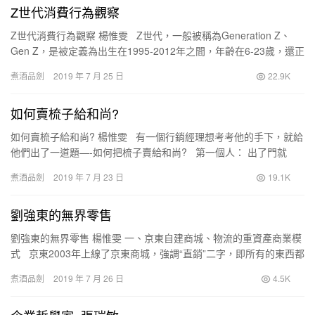
Z世代消費行為觀察
Z世代消費行為觀察 楊惟雯 Z世代，一般被稱為Generation Z、
Gen Z，是被定義為出生在1995-2012年之間，年齡在6-23歲，還正
在校園或者剛剛步入…
煮酒品劍
2019 年 7 月 25 日
22.9K
如何賣梳子給和尚?
如何賣梳子給和尚? 楊惟雯 有一個行銷經理想考考他的手下，就給
他們出了一道題—-如何把梳子賣給和尚? 第一個人： 出了門就
罵，什麼狗經理，和…
煮酒品劍
2019 年 7 月 23 日
19.1K
劉強東的無界零售
劉強東的無界零售 楊惟雯 一、京東自建商城、物流的重資產商業模
式 京東2003年上線了京東商城，強調“直銷”二字，即所有的東西都
是從廠商直接進貨，沒有中間管道賣給消費…
煮酒品劍
2019 年 7 月 26 日
4.5K