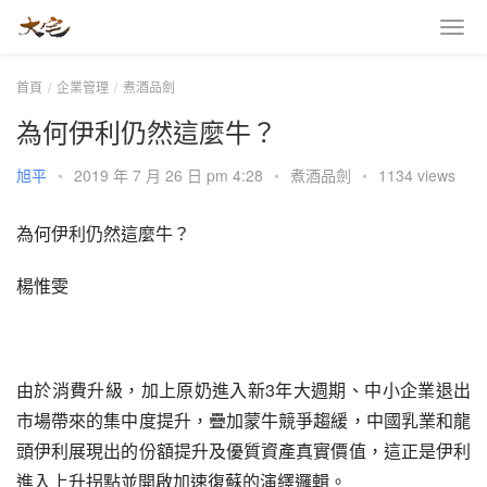
首頁
企業管理
煮酒品劍
為何伊利仍然這麼牛？
旭平
•
2019 年 7 月 26 日 pm 4:28
•
煮酒品劍
•
1134 views
為何伊利仍然這麼牛？
楊惟雯
由於消費升級，加上原奶進入新3年大週期、中小企業退出
市場帶來的集中度提升，疊加蒙牛競爭趨緩，中國乳業和龍
頭伊利展現出的份額提升及優質資產真實價值，這正是伊利
進入上升拐點並開啟加速復蘇的演繹邏輯。