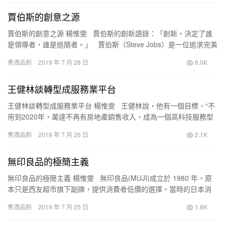
賈伯斯的創意之源
賈伯斯的創意之源 楊惟雯 賈伯斯的創新語錄：「創新，決定了誰
是領導者，誰是追隨者。」 賈伯斯（Steve Jobs）是一位追求完美
產品的夢想家，他的麥金…
煮酒品劍
2019 年 7 月 28 日
6.0K
王健林談轉型成服務業平台
王健林談轉型成服務業平台 楊惟雯 王健林說，他有一個目標，“不
用到2020年，萬達不再有房地產銷售收入，成為一個高科技服務型
企業，變成商業發展公司或者商業服務公司，我…
煮酒品劍
2019 年 7 月 26 日
2.1K
無印良品的極簡主義
無印良品的極簡主義 楊惟雯 無印良品(MUJI)成立於 1980 年，原
本只是西友超市旗下副牌，提供消費者低價的選擇。當時的日本消
費者十分追求完美，因此略不符合標準的…
煮酒品劍
2019 年 7 月 25 日
1.8K