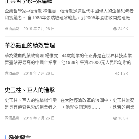
企業哲學家–張瑞敏
企業哲學家–張瑞敏 楊惟雯 張瑞敏是這世代中國偉大的企業思考者
和實踐者。 自1985年張瑞敏砸冰箱起，到2005年張瑞敏開始砸廠
子，是什麼促使他要走上組織…
煮酒品劍
2019 年 7 月 26 日
24.0K
華為鐵血的績效管理
華為鐵血的績效管理 楊惟雯 44歲創業的任正非是在世界科技產業
舞臺站得最高的中國企業家，他1988年集資21000元人民幣創辦的
華為，則被認為是唯一能夠憑藉自身核心技…
煮酒品劍
2019 年 7 月 26 日
1.3K
史玉柱、巨人的進擊
史玉柱、巨人的進擊楊惟雯 在大陸經濟改革的浪潮中，史玉柱無疑
是具有傳奇色彩的創業者之一。他就像個謎團…… 一、跌宕的創業
路 1989年，以…
煮酒品劍
2019 年 7 月 26 日
18.3K
發佈留言