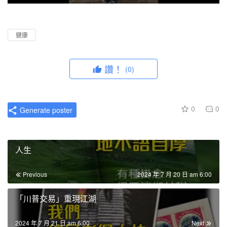
P
M
P
E
l
u
I
n
a
t
P
t
健康
y
e
e
r
讚！
(0)
f
u
l
0
0
Generate poster
l
s
c
人生
r
e
Previous
2024 年 7 月 20 日 am 6:00
e
n
「川普交易」重現江湖
2024 年 7 月 21 日 am 6:00
Next