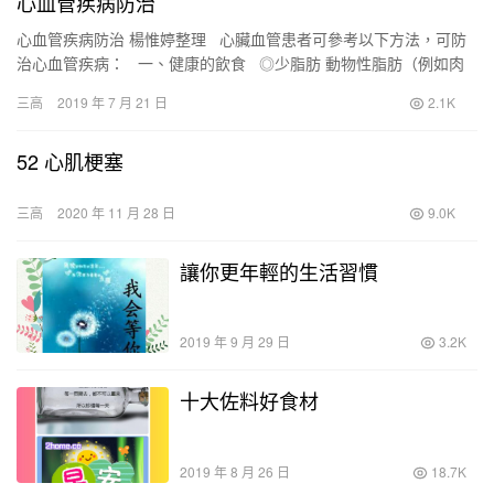
心血管疾病防治
心血管疾病防治 楊惟婷整理 心臟血管患者可參考以下方法，可防
治心血管疾病： 一、健康的飲食 ◎少脂肪 動物性脂肪（例如肉
類、牛奶、乳酪、奶…
三高
2019 年 7 月 21 日
2.1K
52 心肌梗塞
三高
2020 年 11 月 28 日
9.0K
讓你更年輕的生活習慣
2019 年 9 月 29 日
3.2K
十大佐料好食材
2019 年 8 月 26 日
18.7K