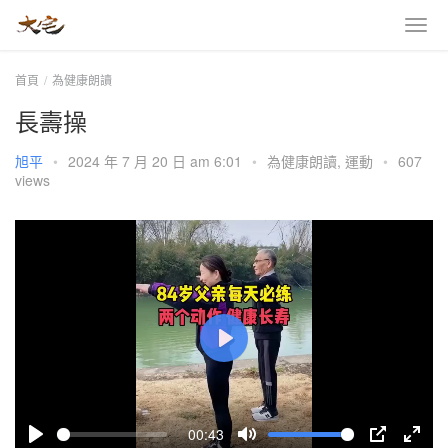
首頁
為健康朗讀
長壽操
旭平
•
2024 年 7 月 20 日 am 6:01
•
為健康朗讀
,
運動
•
607
views
P
l
a
00:43
y