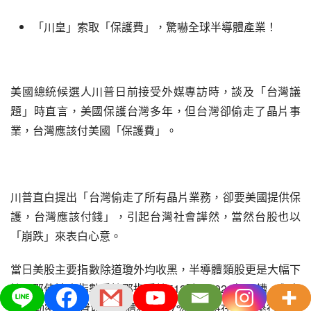
「川皇」索取「保護費」，驚嚇全球半導體產業！
美國總統候選人川普日前接受外媒專訪時，談及「台灣議
題」時直言，美國保護台灣多年，但台灣卻偷走了晶片事
業，台灣應該付美國「保護費」。
川普直白提出「台灣偷走了所有晶片業務，卻要美國提供保
護，台灣應該付錢」，引起台灣社會譁然，當然台股也以
「崩跌」來表白心意。
當日美股主要指數除道瓊外均收黑，半導體類股更是大幅下
挫，那使達克指數重挫那指重挫512點，2024年最糟，與台
股連動密切的費城半導體狂跌近7%。即將在隔天舉行法說