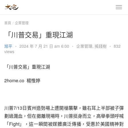
首頁
企業管理
「川普交易」重現江湖
旭平
•
2024 年 7 月 21 日 am 6:00
•
企業管理
,
搖錢樹
•
832
views
「川普交易」重現江湖
2home.co  楊惟婷
川普7/13日賓州造勢場上遭開槍襲擊，雖右耳上半部被子彈
劃過濺血，但在撤離現場時，川普挺身而立，高舉拳頭呼喊
「Fight」，這一瞬間被媒體廣泛傳播，受惠於美國精神對