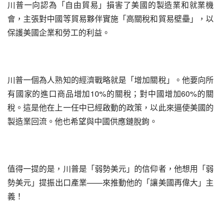
川普一向認為「自由貿易」損害了美國的製造業和就業機
會，主張對中國等貿易夥伴實施「高關稅和貿易壁壘」，以
保護美國企業和勞工的利益。
川普一個為人熟知的經濟戰略就是「增加關稅」。他要向所
有國家的進口商品增加10%的關稅；對中國增加60%的關
稅。這是他在上一任中已經啟動的政策，以此來逼使美國的
製造業回流。他也希望與中國供應鏈脫鉤。
值得一提的是，川普是「弱勢美元」的信仰者，他想用「弱
勢美元」提振出口產業——來推動他的「讓美國再偉大」主
義！