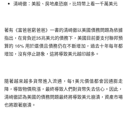
清崎徹：美股、房地產恐崩，比特幣上看一千萬美元
著有《富爸爸窮爸爸》一書的清崎徹以美國債務問題為依據
指出，在背負近35兆美元的債務下，美國目前要支付聯邦預
算的 16% 用於還債且債務仍在不斷增加，過去十年每年都
增加，沒有停止跡象，這將導致美元越印越多。
隨著越來越多貨幣進入流通，每1美元價值都會因通膨走
降，導致物價飛漲，最終導致人們對貨幣失去信心。因此，
清崎徹認為美國的債務問題最終將導致美元崩潰，資產市場
也將跟著崩潰。