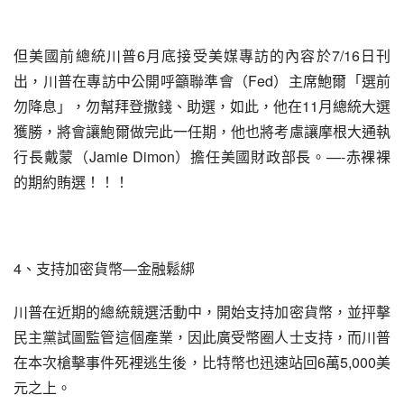
但美國前總統川普6月底接受美媒專訪的內容於7/16日刊
出，川普在專訪中公開呼籲聯準會（Fed）主席鮑爾「選前
勿降息」，勿幫拜登撒錢、助選，如此，他在11月總統大選
獲勝，將會讓鮑爾做完此一任期，他也將考慮讓摩根大通執
行長戴蒙（Jamie Dimon）擔任美國財政部長。—-赤裸裸
的期約賄選！！！
4、支持加密貨幣—金融鬆綁
川普在近期的總統競選活動中，開始支持加密貨幣，並抨擊
民主黨試圖監管這個產業，因此廣受幣圈人士支持，而川普
在本次槍擊事件死裡逃生後，比特幣也迅速站回6萬5,000美
元之上。