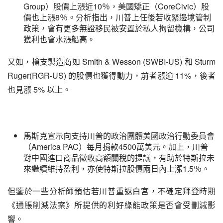
Group）股價上漲近10％，美國矯正（CoreCivic）股
價也上漲8％。分析指出，川普上任後若收緊邊境管制
政策，會有更多無證移民被安置於私人拘留機構，公司
獲利也會水漲船高。
又如，槍支製造商如 Smith & Wesson (SWBI-US) 和 Sturm 
Ruger(RGR-US) 的股價也獲得動力，前者漲逾 11%，後者
也見漲 5% 以上。
馬斯克宣示向支持川普的政治團體美國政治行動委員會
（America PAC）每月捐款4500萬美元。加上，川普
對中國進口商品徵收高額關稅的提議，有助於特斯拉未
來繼續維持盈利，亦使特斯拉股價兩日內上漲1.5％。
但鑒於一些分析師預估若川普重返白宮，不確定拜登時期
《通脹削減法案》所提供的利好綠能政策是否會受刪減影
響。