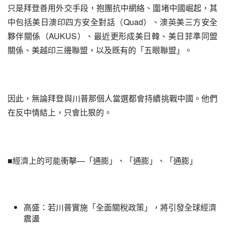
只是拜登善用外交手段，抱團抗中網絡、圍堵中國崛起，其
中包括美日澳印四方安全對話（Quad）、澳英美三方安全
夥伴關係（AUKUS）、最近更形成美日韓、美日菲準同盟
關係、美越印三邊聯盟，以及既有的「五眼聯盟」。
因此，無論拜登與川普那個人當選都會持續挑戰中國。他們
在反中情結上，只會比狠的。
■經濟上的可能衝擊—「通膨」、「通膨」、「通膨」
高盛：若川普實施「全面關稅政策」，將引發全球經濟
震盪