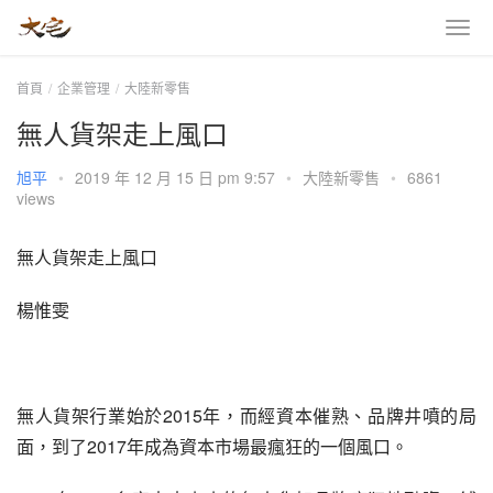
首頁
企業管理
大陸新零售
無人貨架走上風口
旭平
•
2019 年 12 月 15 日 pm 9:57
•
大陸新零售
•
6861
views
無人貨架走上風口
楊惟雯
無人貨架行業始於2015年，而經資本催熟、品牌井噴的局
面，到了2017年成為資本市場最瘋狂的一個風口。