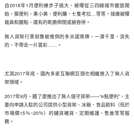
自2018年1月便利蜂步子過大、被曝從三四線城市撤退開
始，猩便利、果小美、便利購、七隻考拉…等等，接連被曝
裁員和撤點、還有的乾脆倒閉或被吞併。
無人貨架行業就像被推倒的多米諾骨牌，一潰千里，消失
的、不帶走一片雲彩……。
尤其2017年底，國內多家互聯網巨頭也相繼進入了無人貨
架領域。
2017年9月，餓了麼推出了無人值守貨架——“e點便利”，主
要向申請入駐的公司提供小型貨架、冰箱、食品飲料（低於
市場價15％~20％）的鋪貨補貨、定期維護、售後等等服
務。