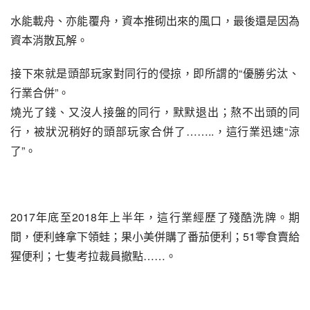
水能載舟、亦能覆舟，資本推砌出來的風口，最後還是因為
資本消散瓦解。
接下來就是頭部玩家對同行的侵掠，即所謂的“優勝劣汰、
行業合併”。
燒光了錢、又沒人接盤的同行，默默退出；熬不出頭的同
行，被狀況稍好的頭部玩家合併了……..，這行業迅速“涼
了”。
2017年底至2018年上半年，這行業經歷了殘酷洗牌。期
間，便利蜂拿下領蛙；果小美併購了番茄便利；51零食賣給
猩便利；七隻考拉裁員撤點……。