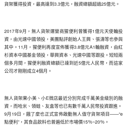
貨架獲得投資，最高達到3.3億元，融資總額超過25億元。
2017年9月，無人貨架運營商猩便利曾獲得1億元天使輪投
資，由光速中國領投，美團點評創始人王興、張濤等也參與
其中。11月，猩便利再度宣佈獲得3.8億元A1輪融資，由紅
杉資本中國基金領投，華興資本、光速中國等跟投。短短兩
個多月間，猩便利融資總額已達到近5億元人民幣，而這家
公司才剛剛成立4個月。
無人貨架果小美、小E微店最近分別完成千萬美金級別的融
資，而哈米、領蛙、友盒等也已有數千萬人民幣投資跟進。
9月19日，餓了麼也正式宣佈啟動無人值守貨架項目——“e
點便利”，其食品飲料也普遍低於市場價15％~20％。