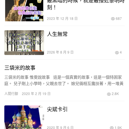
最黑暗的時候，就是最接近黎明時
刻！
2023 年 12 月 18 日
687
人生無常
2026 年 8 月 9 日
4
三袋米的故事
三袋米的故事 惟雯說故事 這是一個真實的故事，這是一個特困家
庭。 兒子剛上小學時，父親去世了。 娘兒倆相互攙扶著，用一堆黃
土輕輕送走了父親。 母親沒改嫁，含辛茹苦地拉…
人間行腳
2020 年 2 月 19 日
2.8K
尖斌卡引
2020 年 9 月 6 日
1.9K