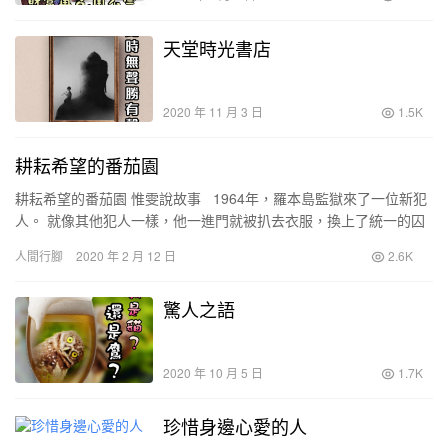
天堂時光書店
2020 年 11 月 3 日
1.5K
耕耘希望的番茄園
耕耘希望的番茄園 惟雯說故事 1964年，羅本島監獄來了一位新犯
人。 就像其他犯人一樣，他一進門就被扒去衣服，換上了統一的囚
服，上面寫著︰第466號。 …
人間行腳
2020 年 2 月 12 日
2.6K
驚人之語
2020 年 10 月 5 日
1.7K
珍惜身邊心愛的人