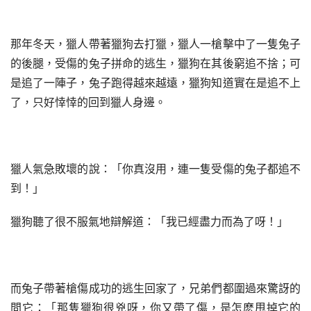
那年冬天，獵人帶著獵狗去打獵，獵人一槍擊中了一隻兔子
的後腿，受傷的兔子拼命的逃生，獵狗在其後窮追不捨；可
是追了一陣子，兔子跑得越來越遠，獵狗知道實在是追不上
了，只好悻悻的回到獵人身邊。
獵人氣急敗壞的說：「你真沒用，連一隻受傷的兔子都追不
到！」
獵狗聽了很不服氣地辯解道：「我已經盡力而為了呀！」
而兔子帶著槍傷成功的逃生回家了，兄弟們都圍過來驚訝的
問它：「那隻獵狗很兇呀，你又帶了傷，是怎麽甩掉它的