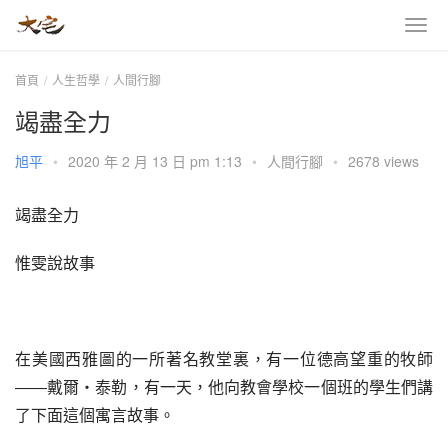
首頁
人生哲學
人間行腳
竭盡全力
旭平
•
2020 年 2 月 13 日 pm 1:13
•
人間行腳
•
2678 views
竭盡全力
惟雯說故事
在美國西雅圖的一所著名教堂裏，有一位德高望重的牧師
――戴爾‧泰勒，有一天，他向教會學校一個班的學生們講
了下面這個寓言故事。