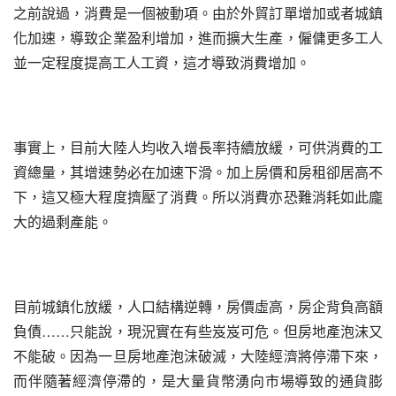
之前說過，消費是一個被動項。由於外貿訂單增加或者城鎮
化加速，導致企業盈利增加，進而擴大生產，僱傭更多工人
並一定程度提高工人工資，這才導致消費增加。
事實上，目前大陸人均收入增長率持續放緩，可供消費的工
資總量，其增速勢必在加速下滑。加上房價和房租卻居高不
下，這又極大程度擠壓了消費。所以消費亦恐難消耗如此龐
大的過剩產能。
目前城鎮化放緩，人口結構逆轉，房價虛高，房企背負高額
負債……只能說，現況實在有些岌岌可危。但房地產泡沫又
不能破。因為一旦房地產泡沫破滅，大陸經濟將停滯下來，
而伴隨著經濟停滯的，是大量貨幣湧向市場導致的通貨膨