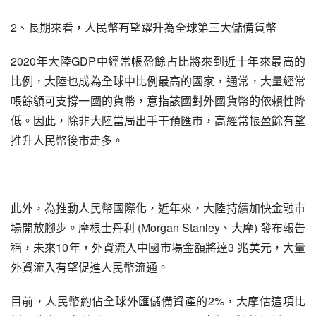
2、長期來看，人民幣有望躍升為全球第三大儲備貨幣
2020年大陸GDP中經常帳盈餘占比將來到近十年來最高的
比例，大陸也成為全球中比例最高的國家，通常，大量經常
帳餘額可支撐一國的貨幣，意指該國對外國貨幣的依賴性降
低。因此，除非大陸當局出手干預匯市，高經常帳盈餘有望
推升人民幣後市走多。
此外，為推動人民幣國際化，近年來，大陸持續加快金融市
場開放腳步。摩根士丹利 (Morgan Stanley、大摩) 發布報告
稱，未來10年，外資流入中國市場金額將達3 兆美元，大量
外資流入有望促進人民幣流通。
目前，人民幣約佔全球外匯儲備資產的2%，大摩估這項比