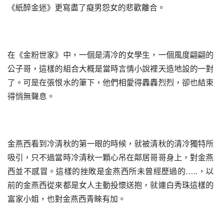
《紙醉金迷》更寫盡了癡男怨女的悲歡離合。
在《金粉世家》中，一個是清冷的女學生，一個風度翩翩的
公子哥，這樣的組合大概是當時言情小說裡天造地設的一對
了。可是在張恨水的筆下，他們相愛得轟轟烈烈，卻也結束
得悄無聲息。
金燕西看到冷清秋的第一眼的時候，就被清秋的清冷獨特所
吸引，只不過當時冷清秋一顆心吊在鄰居哥哥身上，對金燕
西並不感冒。這樣的挫敗是金燕西所未曾經歷過的…..，以
前的金燕西從來都是女人主動投懷送抱，就連白秀珠這樣的
富家小姐，也對金燕西青睞有加。