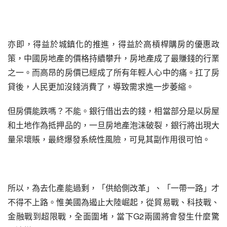
亦即，得益於城鎮化的推進，得益於高槓桿購房的優惠政
策，中國房地產的價格持續攀升，房地產成了最賺錢的行業
之一。而高昂的房價已經成了所有年輕人心中的痛。扛了房
貸後，人民更加沒錢消費了，導致需求進一步萎縮。
但房價能跌嗎？不能。銀行借出去的錢，相當部分是以房屋
和土地作為抵押品的，一旦房地產泡沫破裂，銀行將出現大
量呆壞賬，最終爆發系統性風險，可見其副作用很可怕。
所以，為去化產能過剩，「供給側改革」、「一帶一路」才
不得不上路。惟美國為遏止大陸崛起，從貿易戰、科技戰、
金融戰到超限戰，全面圍堵，當下G2兩國將會發生什麼驚