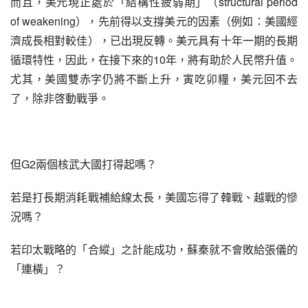
而且，美元現正處於「結構性疲弱期」（structural period 
of weakening），先前得以支撐美元的因素（例如：美國經
濟成長相對較佳），已出現反轉。美元具有十年一期的長期
循環特性，因此，在接下來的10年，將有助於人民幣升值。
尤其，美國雙赤字仍將不斷上升，寅吃卯糧，美元回不去
了，除非啓動戰爭。
但G2兩個核武大國打得起嗎？
若是打長期消耗戰補給線太長，美國忘得了韓戰、越戰的慘
況嗎？
若印太戰略的「合縱」之計能成功，蘇秦就不會敗給張儀的
「連橫」？