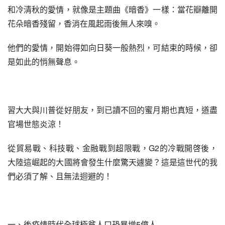
和冷清秋的愛情，就像是主題曲《暗香》一樣：當花瓣離開
花朵暗香殘留，香消在風起雨後無人來嗅。
他們的愛情，開始得如向日葵一般熱烈，可結束的時候，卻
是如此的悄無聲息。
習大大與川普從好朋友，到已讀不回的蜜月期也真短，道盡
官場世態炎涼！
從貿易戰、科技戰、金融戰到超限戰，G2的冷戰開啓後，
大陸這崛起的大國將會發生什麼驚天遽變？這是這世代的我
們必須了解、且無法迴避的！
一、後疫情時代全球極貧人口恐暴增5億人