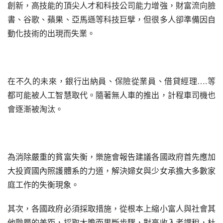
創新，高技能的頂尖人才和科技公司能力增強，財富流向臉
書、谷歌、蘋果、亞馬遜等科技巨擘，但很多人卻準備因自
動化技術的出現而失業。
在不久的未來，銀行出納員、保險從業員、借貸經理….等
都可能被人工智慧取代。隨著無人車的推出，計程車司機也
會逐漸被淘汰。
為消除嚴重的貧富失衡，樂施會報告建議各國政府首先應加
大投資國內照護體系的力道，解決婦女與少女承擔大多數家
庭工作的失衡現象。
其次，各國政府必須採取措施，從根本上縮小富人與社會其
他階層的差距，採取大膽而果斷步驟，對高收入者課稅，杜