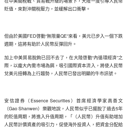
在中美關稅戰、貿易戰升級的場景下，大陸一度引導人民幣
貶值，來對沖關稅壓力，並緩解出口衝擊。
但由於美國FED啓動“無限量QE”來看，美元已步入一個下跌
週期，這將有助於人民幣反彈回升。
加上中美貿易脫鉤已回不去了，在大陸啓動“內循環經濟”之
際，以龐大內需市場為餌，吸引國際資本流入，將使人民幣
兌美元扭轉為上行趨勢，人民幣已發出明顯的牛市訊號。
安信證券（Essence Securities）首席經濟學家高善文
（Gao Shanwen）樂觀地說，人民幣似乎已擺脫了過去5年
的貶值周期，將進入升值周期，「（人民幣）升值有助增加
人民幣計價資產的吸引力，促使海外投資人，把資金分配給