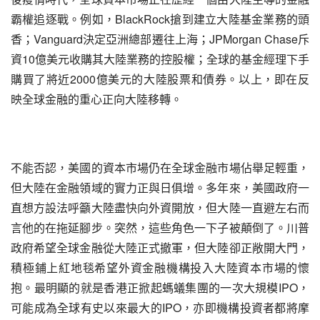
霸權追逐戰。例如，BlackRock搶到建立大陸基金業務的頭
香；Vanguard決定亞洲總部遷往上海；JPMorgan Chase斥
資10億美元收購其大陸業務的控股權；全球的基金經理下手
購買了將近2000億美元的大陸股票和債券。以上，即在反
映全球金融的重心正向大陸移轉。
不能否認，美國的資本市場仍在全球金融市場佔舉足輕重，
但大陸在金融領域的實力正與日俱增。多年來，美國政府一
直想方設法呼籲大陸盡快向外資開放，但大陸一直避左右而
言他的在拖延腳步。突然，這些角色一下子被顛倒了。川普
政府希望全球金融從大陸正式撤軍，但大陸卻正敞開大門，
積極鋪上紅地毯希望外資金融機構投入大陸資本市場的懷
抱。最明顯的就是香港正掀起螞蟻集團的一次大規模IPO，
可能成為全球有史以來最大的IPO，亦即機構投資者都將摩