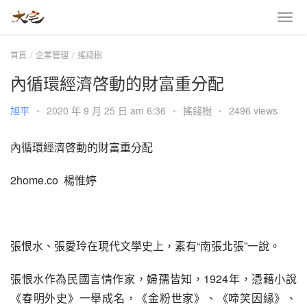
首頁
企業管理
搖錢樹
內循環經濟啓動的財富重分配
旭平
•
2020 年 9 月 25 日 am 6:36
•
搖錢樹
•
2496 views
內循環經濟啓動的財富重分配
2home.co  楊惟婷
張恨水、張愛玲在現代文學史上，素有“南張北張”一說。
張恨水作為民國言情作家，婦孺皆知，1924年，憑藉小說
《春明外史》一舉成名，《金粉世家》、《啼笑因緣》、