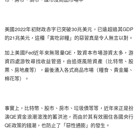
美國2022年初財政赤字已突破30兆美元，已遠超過其GDP
的21兆美元，這種「寅吃卯糧」的惡習真是令人無言以對。
加上美國Fed近年來無限量QE，致資本市場游資太多，游
資四處游牧尋找收益管道，由追逐風險資產（比特幣、股
票、房地產等），最後湧入各式商品市場（糧食、貴金屬、
棉花等）。
事實上，比特幣、股市、房市、垃圾債等等，近年來正是扮
演QE資金浪潮渲洩的蓄洪池，而由於其有效圈住各國央行
QE政策的錢潮，也防止了「惡性通膨」的發生。