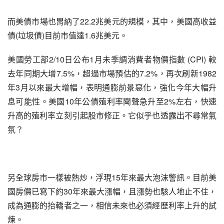
而美債市場也胃納了22.2兆美元的規模，其中，美國高收益
債(垃圾債)目前市值達1.6兆美元。
美國勞工部2/10日公布1月未季調消費者物價指數 (CPI) 較
去年同期大增7.5%，超過市場預估的7.2%，再次刷新1982
年3月以來最大增幅，表明通膨前景惡化，強化今年大幅升
息可能性。美國10年公債殖利率聞聲急升至2%左右，快速
升高的殖利率立刻引起股市修正。它似乎也透露出不尋常氣
氛？
另全球房市一樣被熱炒，浮現15年來最大泡沫警訊。目前美
國房價已寫下約30年來最大漲幅，且漲勢也駭人地止不住，
成為通膨的抬轎者之一，相信未來也必須經歷利率上升的試
煉。