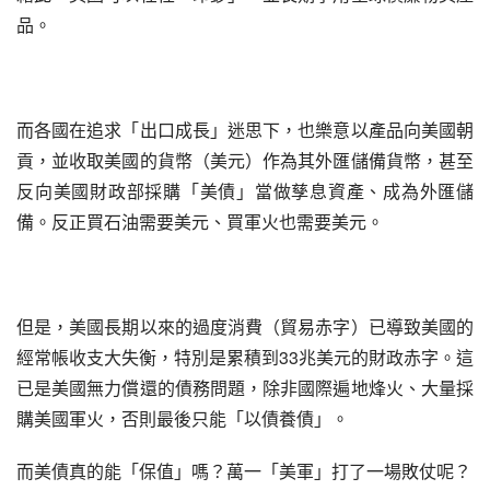
品。
而各國在追求「出口成長」迷思下，也樂意以產品向美國朝
貢，並收取美國的貨幣（美元）作為其外匯儲備貨幣，甚至
反向美國財政部採購「美債」當做孳息資產、成為外匯儲
備。反正買石油需要美元、買軍火也需要美元。
但是，美國長期以來的過度消費（貿易赤字）已導致美國的
經常帳收支大失衡，特別是累積到33兆美元的財政赤字。這
已是美國無力償還的債務問題，除非國際遍地烽火、大量採
購美國軍火，否則最後只能「以債養債」。
而美債真的能「保值」嗎？萬一「美軍」打了一場敗仗呢？