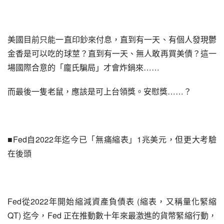
美國目前只能一直印鈔來付息，直到有一天、有個人發現鬱
金香是可以吃的球莖？直到有一天、無人敢再買美債？這一
場國際合意的「龐氏騙局」才會炸鍋來……
而最後一隻老鼠，應該是可上台領獎。安慰獎……？
■Fed自2022年迄今已「無痛縮表」1兆美元，但更大考驗
在後頭
Fed從2022年開始縮減資產負債表 (縮表，又稱量化緊縮 
QT) 迄今，Fed 正在推動數十年來最激進的貨幣緊縮行動，