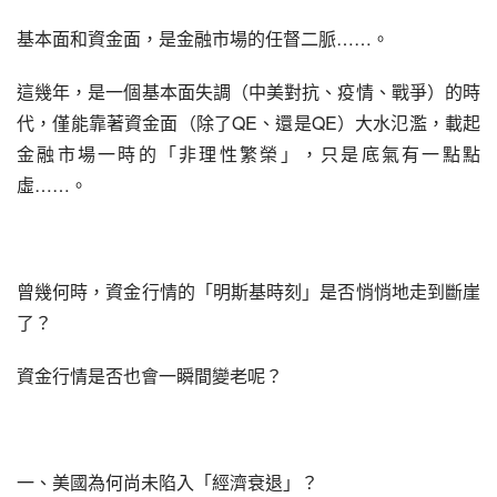
基本面和資金面，是金融市場的任督二脈……。
這幾年，是一個基本面失調（中美對抗、疫情、戰爭）的時
代，僅能靠著資金面（除了QE、還是QE）大水氾濫，載起
金融市場一時的「非理性繁榮」，只是底氣有一點點
虛……。
曾幾何時，資金行情的「明斯基時刻」是否悄悄地走到斷崖
了？
資金行情是否也會一瞬間變老呢？
一、美國為何尚未陷入「經濟衰退」？