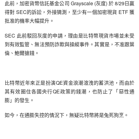
此前，加密貨幣信託基金公司 Grayscale (灰度) 於 8/29日贏
得對 SEC的訴訟，外接猜測，至少有一個加密現貨 ETF 獲
批准的機率大幅提升。
SEC 此前駁回灰度的申請，理由是比特幣現貨市場並未受
到有效監管、無法預防詐欺與操縱事件。其實是，不准跟葉
倫、鮑爾搶錢。
比特幣近年來正是扮演QE資金浪潮渲洩的蓄洪池，而由於
其有效圈住各國央行QE政策的錢潮，也防止了「惡性通
膨」的發生。
如今，在通膨失控的情況下，無疑比特幣將是兔死狗烹。