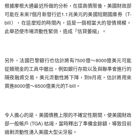
根據摩根大通最近所做的分析，在提高債限後，美國財政部
可能在未來7個月新發行近1.1兆美元的美國短期國庫券（T-
bill），在這麼短的時間內，這是一個相當大的發債規模。
此舉恐使市場流動性緊俏，造成「信貸萎縮」。
另外，法國巴黎銀行也估計將有7500億～8000億美元可能
從類現金的工具中撤出，例如銀行存款以及與聯準會進行的
隔夜融資交易。美元流動性將下降，到9月底，估計將用來
買進8000億～8500億美元的T-bill。
令人擔心的是，美國債務上限的不確定性期間，使美國財政
部一般帳戶 (TGA) 枯竭，當時釋出了準備金餘額，導致目前
過剩流動性湧入美國大型尖牙股。