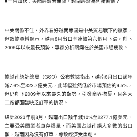
■一葉知秋：美國經濟若無虞，越南經濟為何獨惆悵？
中美關係不佳，外界看好越南等國是中美貿易戰下的贏家，
但數據資料顯示，越南8月出口率連續第六個月下滑，創下
2009年以來最長頹勢，專家分析關鍵在於美國市場疲軟。
據越南統計總局（GSO）公布數據指出，越南8月出口額年
減7.6%至323.7億美元，此降幅雖然低於市場預估的9.5%，
但仍創下2009年以來最久的頹勢，引發商界擔憂，且各大
工廠都面臨缺乏訂單的情況。
總計2023年前8月，越南出口額年減10%至2277.1億美元，
主要受美國業者庫存爆量，而美國占越南絕大多數的出口
額，越南因為沒有訂單，導致經濟受重創。