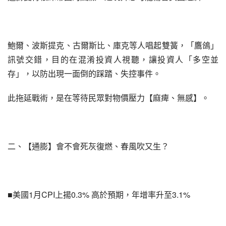
鮑爾、波斯提克、古爾斯比、庫克等人唱起雙簧，「鷹鴿」
訊號交錯，目的在混淆投資人視聽，讓投資人「多空並
存」，以防出現一面倒的踩踏、失控事件。
此拖延戰術，是在等待民眾對物價壓力【麻痺、無感】。
二、【通膨】會不會死灰復燃、春風吹又生？
■美國1月CPI上揚0.3% 高於預期，年增率升至3.1%