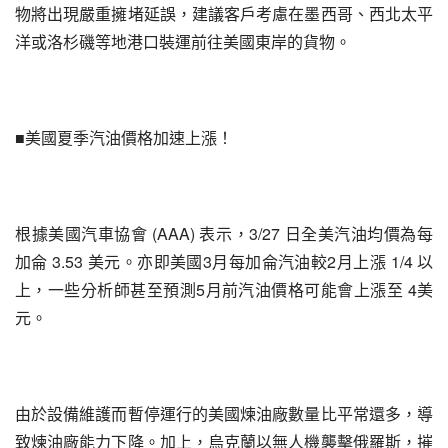
物將出現嚴重擁堵延誤，建議客戶考慮在墨西哥、西北太平
洋或洛杉磯等地港口裝運前往美國東岸的貨物。
■美國夏季汽油價格加速上漲！
根據美國汽車協會 (AAA) 表示，3/27 日全美汽油均價為每
加侖 3.53 美元。亦即美國3月每加侖汽油較2月上漲 1/4 以
上，一些分析師甚至預測5月前汽油價格可能會上漲至 4美
元。
由於設備維護而暫停運行的美國煉油廠數量比平常還多，導
致煉油廠能力下降。加上，烏克蘭以無人機襲擊俄羅斯，摧