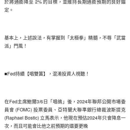
於將通膨降至 2% 的目標，並維持長期通膨預期的良好錨
定。
基本上，上述說法，有掌握到「太極拳」精髓，不辱「武當
派」門風！
■Fed持續【唱雙簧】，混淆投資人視聽！
在Fed主席鮑爾3/6日「唱鴿」後，2024年聯邦公開市場委
員會 (FOMC) 投票委員、亞特蘭大聯準銀行總裁波斯提克 
(Raphael Bostic) 立馬表示，他現在預估2024年只會降息一
次，而且可能會比他之前預期的還要更晚