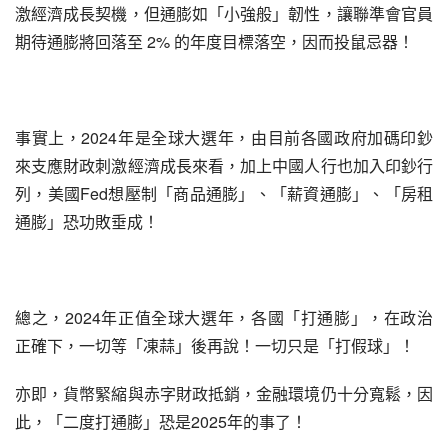
激經濟成長契機，但通膨如「小強般」韌性，讓聯準會官員
期待通膨將回落至 2% 的年度目標落空，因而投鼠忌器！
事實上，2024年是全球大選年，由目前各國政府加碼印鈔
來支應財政刺激經濟成長來看，加上中國人行也加入印鈔行
列，美國Fed想壓制「商品通膨」、「薪資通膨」、「房租
通膨」恐功敗垂成！
總之，2024年正值全球大選年，各國「打通膨」，在政治
正確下，一切等「凍蒜」後再說！一切只是「打假球」！
亦即，貨幣緊縮與赤字財政抵銷，金融環境仍十分寬鬆，因
此，「二度打通膨」恐是2025年的事了！