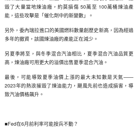
毀了大量當地煉油廠，約莫損傷 50萬至 100萬桶煉油產
能，這些攻擊是「催化劑中的新變數」。
另外，委內瑞拉進口的美國燃料數量創歷史新高，因為經過
多年的撤資，該國煉油廠的產能正在減少。
另夏季將至，與冬季混合汽油相比，夏季混合汽油品質更
高，煉油廠可用更大的溢價出售夏季混合汽油。
最後，可能導致夏季油價上漲的最大未知數是天氣——
2023年的熱浪摧毀了煉油能力，颶風先前也造成損害，導
致汽油價格飆升。
■Fed在6月前利率可能按兵不動？