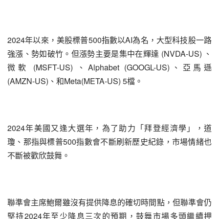
2024年以來，美股標普500指數以AI為名，大型科技股一路
強漲、勢如破竹。但漲勢主要是集中在輝達 (NVDA-US) 、
微軟 (MSFT-US) 、Alphabet (GOOGL-US)、亞馬遜 
(AMZN-US)、和Meta(META-US) 5檔。
2024年美國又逢大選年，為了助力「拜登經濟學」，道
瓊、那指與標普500指數會不斷刷新歷史紀錄，市場情緒也
不斷被歡欣鼓舞。
聯準會主席鮑爾雖沒有提供降息的確切時間點，但聯準會仍
堅持2024年至少降息三次的預期，鼓舞市場多頭繼續押