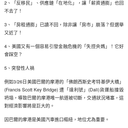
2、「反移民」、供應鏈「在地化」，讓「薪資通膨」也回
不去了！
3、「房租通膨」已讀不回，除非讓「房市」崩落？但選舉
又近了！
4、美國又有一個容易引發金融危機的「失控央媽」！它好
會踩空？
5、突發性人禍
例如3/26日美國巴爾的摩港的「佛朗西斯史考特基伊大橋」
(Francis Scott Key Bridge) 遭「達利號」(Dali)貨運船撞毀
坍塌，導致巴爾的摩港唯一航道被切斷，交通狀況堵塞，這
對經濟影響將是巨大的。
因巴爾的摩港是美國汽車進口樞紐，地位尤為重要。