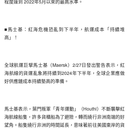
程度達到 2022年5月以來的最高水準。
■馬士基：紅海危機恐亂到下半年，航運成本「持續堆
高」！
全球航運巨擘馬士基（Maersk）2/27日發出警告表示，紅
海航線的貨運亂象將持續到2024年下半年，全球企業應做
好供應鏈成本持續墊高的準備。
馬士基表示，葉門叛軍「青年運動」（Houthi）不斷襲擊紅
海航線船隻，許多貨櫃船為了避險，轉而繞行非洲南端的好
望角。船隻繞行非洲的時間延長，意味著前往美國東岸的貨