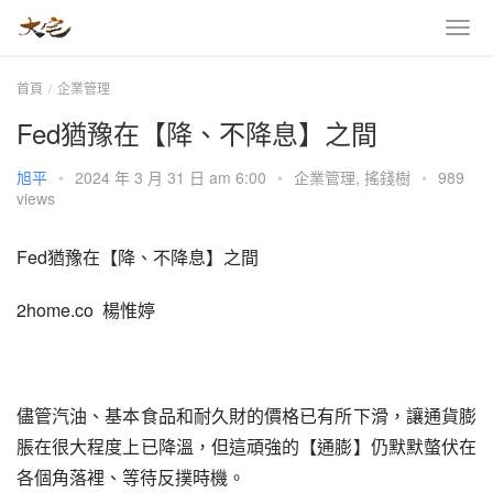
首頁
企業管理
Fed猶豫在【降、不降息】之間
旭平
•
2024 年 3 月 31 日 am 6:00
•
企業管理
,
搖錢樹
•
989
views
Fed猶豫在【降、不降息】之間
2home.co  楊惟婷
儘管汽油、基本食品和耐久財的價格已有所下滑，讓通貨膨
脹在很大程度上已降溫，但這頑強的【通膨】仍默默螫伏在
各個角落裡、等待反撲時機。