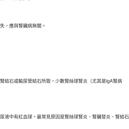
失，應與腎臟病無關。
腎結石或輸尿管結石所致，少數腎絲球腎炎（尤其是IgA腎病
尿液中有紅血球。最常見原因是腎絲球腎炎、腎臟發炎、腎結石