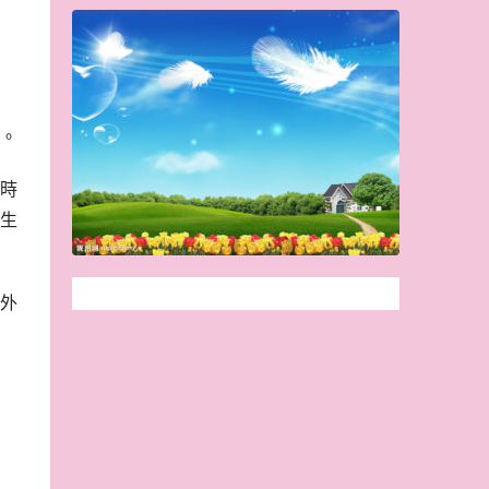
。
時
生
外