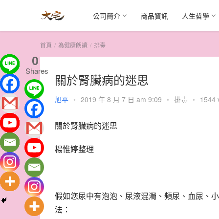
公司簡介
商品資訊
人生哲學
首頁
為健康朗讀
排毒
0
Shares
關於腎臟病的迷思
旭平
•
2019 年 8 月 7 日 am 9:09
•
排毒
•
1544 
關於腎臟病的迷思
楊惟婷整理
假如您尿中有泡泡、尿液混濁、頻尿、血尿、小
法：