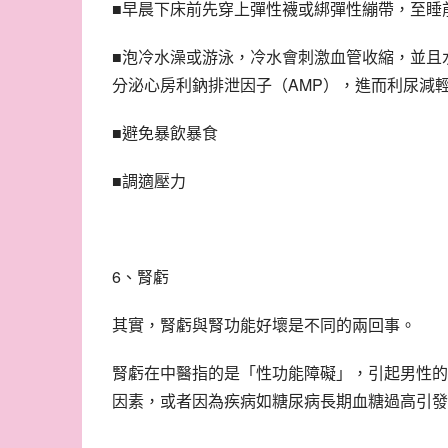
■早晨下床前先穿上彈性襪或綁彈性繃帶，至睡
■泡冷水澡或游泳，冷水會刺激血管收縮，並且
分泌心房利鈉排泄因子（AMP），進而利尿減
■避免暴飲暴食
■調適壓力
6、腎虧
其實，腎虧與腎功能好壞是不同的兩回事。
腎虧在中醫指的是「性功能障礙」，引起男性的
因素，或者因為疾病如糖尿病長期血糖過高引發