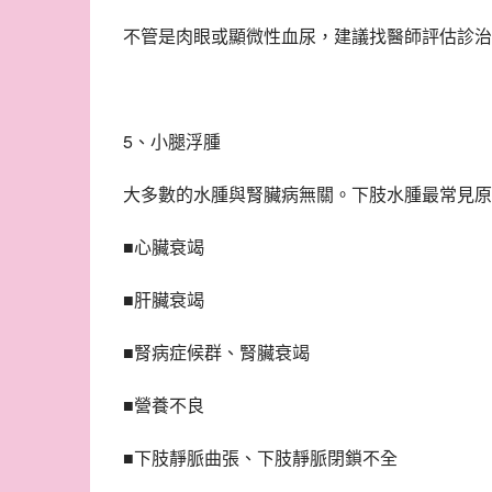
不管是肉眼或顯微性血尿，建議找醫師評估診治
5、小腿浮腫
大多數的水腫與腎臟病無關。下肢水腫最常見原
■心臟衰竭
■肝臟衰竭
■腎病症候群、腎臟衰竭
■營養不良
■下肢靜脈曲張、下肢靜脈閉鎖不全