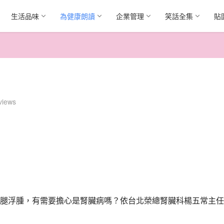
生活品味
為健康朗讀
企業管理
笑話全集
貼
views
腿浮腫，有需要擔心是腎臟病嗎？依台北榮總腎臟科楊五常主任