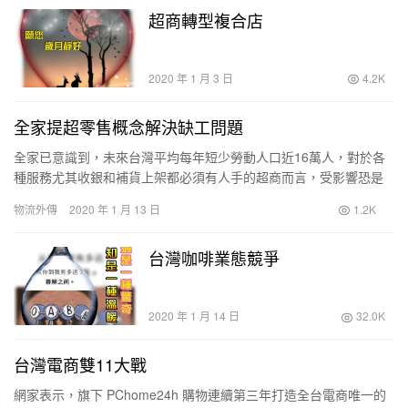
超商轉型複合店
2020 年 1 月 3 日
4.2K
全家提超零售概念解決缺工問題
全家已意識到，未來台灣平均每年短少勞動人口近16萬人，對於各
種服務尤其收銀和補貨上架都必須有人手的超商而言，受影響恐是
越來越顯著。
物流外傳
2020 年 1 月 13 日
1.2K
甚至，外送平台快速崛起，外送員的增加恐怕也侵蝕部分超商人
力。據勞動部調查，目前台灣有7家食物外送平台業者，共聘用 8 萬
台灣咖啡業態競爭
名外送員，雖然超商業者尚不因此明顯受到人力不足衝擊，但可觀
察到，日本 7-ELEVEN 2018年起已因缺工開始討論放棄 24 小時營
業，並在近期宣布關閉 1000 家低獲利門市，這樣的趨勢是否漫延到
台灣的超商業？
2020 年 1 月 14 日
32.0K
台灣電商雙11大戰
網家表示，旗下 PChome24h 購物連續第三年打造全台電商唯一的