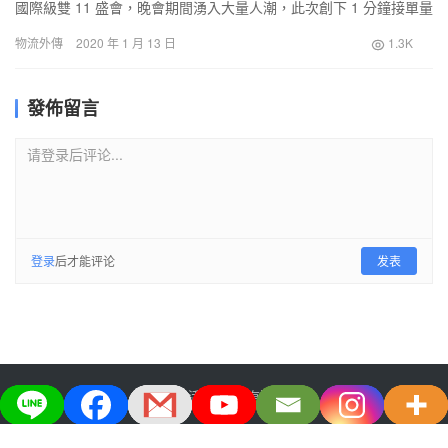
國際級雙 11 盛會，晚會期間湧入大量人潮，此次創下 1 分鐘接單量
破 1300 張的新高記錄，短短 12 小時內全台出貨量已逼近 10 萬
物流外傳
2020 年 1 月 13 日
1.3K
箱，Yahoo 奇摩購物中心和 Yahoo 奇摩超級商城訂單和業績已較去
年同期成長 3 倍。
發佈留言
请登录后评论...
登录
后才能评论
发表
大宅生活美学股份有限公司