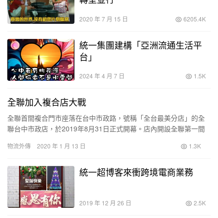
2020 年 7 月 15 日
6205.4K
統一集團建構「亞洲流通生活平
台」
2024 年 4 月 7 日
1.5K
全聯加入複合店大戰
全聯首間複合門市座落在台中市政路，號稱「全台最美分店」的全
聯台中市政店，於2019年8月31日正式開幕。店內開設全聯第一間
自有品牌咖啡廳「We Sweet Café」，進一步打造舒適的消費體
物流外傳
2020 年 1 月 13 日
1.3K
驗。
結合了全聯超市及挑高樓中樓的新品牌「We Sweet Café」咖啡
統一超博客來衝跨境電商業務
廳，是全台第一間結合了商場與咖啡廳的全聯門市，由日本設計師
西川隆操刀，整間店面寬廣、明亮，無論是路線與陳設，都與傳統
全聯店面有很大的差別
2019 年 12 月 26 日
2.5K