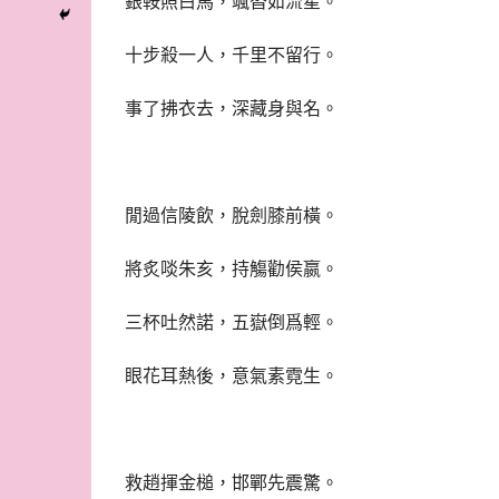
銀鞍照白馬，颯沓如流星。
十步殺一人，千里不留行。
事了拂衣去，深藏身與名。
閒過信陵飲，脫劍膝前橫。
將炙啖朱亥，持觴勸侯嬴。
三杯吐然諾，五嶽倒爲輕。
眼花耳熱後，意氣素霓生。
救趙揮金槌，邯鄲先震驚。