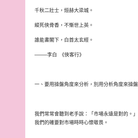
千秋二壯士，烜赫大梁城。
縱死俠骨香，不慚世上英。
誰能書閣下，白首太玄經。
——–李白  《俠客行》
一、要用操盤角度來分析，別用分析角度來操盤
我們常常會聽到老手說：「市場永遠是對的。」
我們的確要對市場時時心懷敬畏。