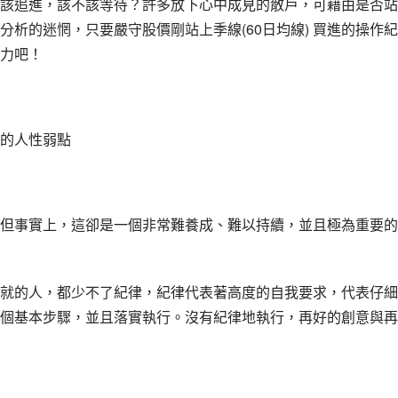
該追進，該不該等待？許多放下心中成見的散戶，可藉由是否站
析的迷惘，只要嚴守股價剛站上季線(60日均線) 買進的操作紀
力吧！
的人性弱點
但事實上，這卻是一個非常難養成、難以持續，並且極為重要的
就的人，都少不了紀律，紀律代表著高度的自我要求，代表仔細
個基本步驟，並且落實執行。沒有紀律地執行，再好的創意與再