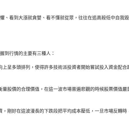
懼、看到大漲就貪婪、看不懂就從眾，往往在追高殺低中自我毀
握到行情的主要有三種人：
向上呈多頭排列，使得許多技術派投資者開始嘗試投入資金配合
衡量股價的合理價值，在這一波市場普遍悲觀的時候股票價值嚴
資，剛好在這波漫長的下跌段把平均成本壓低，一旦市場反轉時