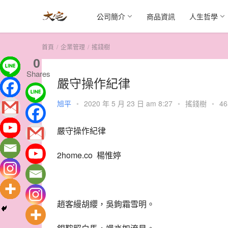
公司簡介
商品資訊
人生哲學
首頁
企業管理
搖錢樹
0
Shares
嚴守操作紀律
旭平
•
2020 年 5 月 23 日 am 8:27
•
搖錢樹
•
46
嚴守操作紀律
2home.co  楊惟婷
趙客縵胡纓，吳鉤霜雪明。