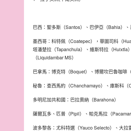
巴西：聖多斯（Santos）、巴伊亞（Bahia）、喜
墨西哥：科特佩（Coatepec），華圖司科（Huat
塔潘楚拉（Tapanchula）、維斯特拉（Huixtl
（Liquidambar MS）
巴拿馬：博克特（Boquet）、博爾坎巴魯咖啡（Cafe
秘魯：查西馬約（Chanchamayo）、庫斯科（Cu
多明尼加共和國：巴拉奧納（Barahona）
薩爾瓦多、匹普（Pipil）、帕克馬拉（Pacama
波多黎各：尤科特選（Yauco Selecto）、大拉雷斯