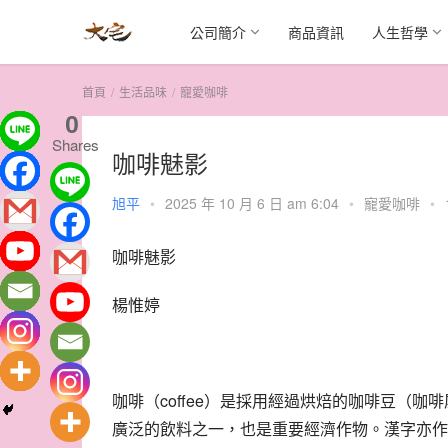
公司簡介
商品資訊
人生哲學
首頁
生活品味
寵愛咖啡
0
Shares
咖啡魅影
旭平
•
2025 年 10 月 6 日 am 6:04
•
寵愛咖啡
•
咖啡魅影
楊惟婷
咖啡（coffee）是採用經過烘焙的咖啡豆（
廣泛的飲料之一，也是重要經濟作物。漢字亦作