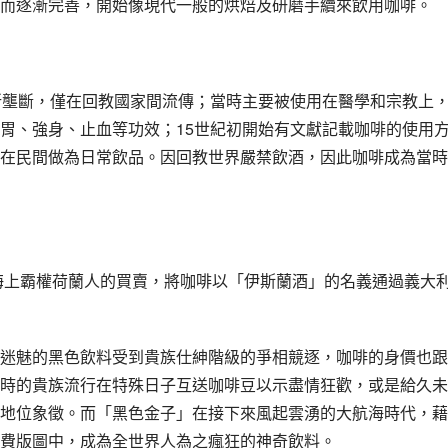
而逐漸完善，開始像現代一般的烘焙及研磨手續來飲用咖啡。
所壟斷，僅在回教國家間流傳；當時主要被使用在醫學和宗教上
胃、強身、止血等功效；15世紀初開始有文獻記載咖啡的使用
在民間做為日常飲品。因回教世界嚴禁飲酒，因此咖啡成為當時
和海上霸權荷蘭人的買賣，將咖啡以「伊斯蘭酒」的名義通過義大
迷魅的黑色飲料受到貴族仕紳階級的爭相競逐，咖啡的身價也跟
時的貴族流行在特殊日子互送咖啡豆以示盡情狂歡，或是給久未
地位象徵。而「黑色金子」在接下來風起雲湧的大航海時代，藉
費版圖中，成為全世界人為之瘋狂的神奇飲料。