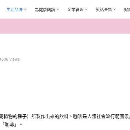
生活品味
為健康朗讀
企業管理
笑話全集
貼
1636 views
咖啡屬植物的種子）所製作出來的飲料。咖啡是人類社會流行範圍最
「珈琲」。