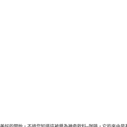
美好的開始，不過您知道這被譽為神奇飲料–咖啡，它的來由是