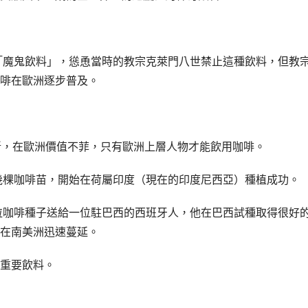
是「魔鬼飲料」，慫恿當時的教宗克萊門八世禁止這種飲料，但教
啡在歐洲逐步普及。
斷，在歐洲價值不菲，只有歐洲上層人物才能飲用咖啡。
到幾棵咖啡苗，開始在荷屬印度（現在的印度尼西亞）種植成功。
幾粒咖啡種子送給一位駐巴西的西班牙人，他在巴西試種取得很好
在南美洲迅速蔓延。
重要飲料。