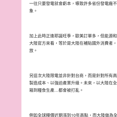
一往只要發電就會虧本，導致許多省份發電廠不
象。
加上此時正逢耶誕旺季，歐美訂單多，但能源和
大陸官方來看，等於是大陸在補貼國外消費者，
放。
另這次大陸限電並非針對台商，而是針對所有高
製造成本、以強迫產業升級。未來，以大陸在全
…
箱到糧食生產
都會被打亂。
10
例如全球糧價近期漲到
年高點，而大陸做為