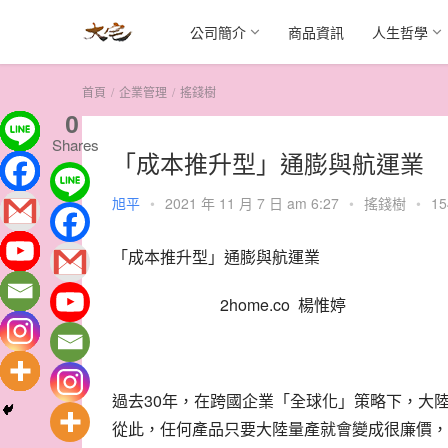
公司簡介
商品資訊
人生哲學
首頁
企業管理
搖錢樹
0
Shares
「成本推升型」通膨與航運業
旭平
•
2021 年 11 月 7 日 am 6:27
•
搖錢樹
•
15
「成本推升型」通膨與航運業
2home.co
楊惟婷
30
過去
年，在跨國企業「全球化」策略下，大
從此，任何產品只要大陸量產就會變成很廉價，