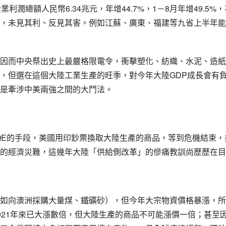
6.34
44.7%
1
8
49.5%
企業利潤總額人民幣
兆元，年增
，
－
月年增
，
，未見其利、反見其害。例如江蘇、廣東、福建等九省上半年能
因而中央祭出史上最嚴格限電令，衝擊塑化、紡織、水泥、造紙
GDP
，但選在這個大陸工業生產的旺季，對今年大陸
成長會有
是牽涉中美兩強之間的大鬥法。
QE
的手段，美國用印鈔票換取大陸生產的商品，等到危機結束，
的經濟災難，這幾年大陸「供給側改革」的慘痛教訓尚歷歷在目
如向澳洲採購大量煤、鐵礦砂），但今年大宗物資價格暴漲，所
021
年來已大漲數倍，但大陸生產的商品不可能漲價一倍；甚至