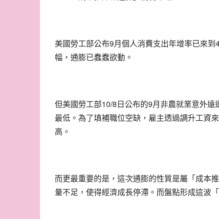
9
美國勞工部公布
月個人消費支出年增率已來到
幅，通膨已蠢蠢欲動。
10/8
9
但美國勞工部
日公布的
月非農就業意外遠
最低。為了填補職位空缺，雇主透過調升工資來
高。
而更最重要的是，這次通膨的性質是屬「成本推
量不足，使得經濟成長停滯。而盤點形成這波「