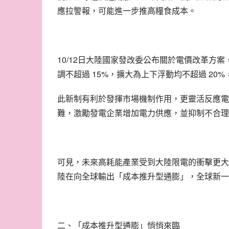
應拉警報，可能進一步推高糧食成本。
10/12
日大陸國家發改委公布關於電價改革方案
 15%
 20%
調不超過
，擴大為上下浮動均不超過
此新制有利於發揮市場機制作用，更靈活反應電
難，激勵發電企業增加電力供應，並抑制不合理
可見，未來高耗能產業受到大陸限電的衝擊更大
陸在向全球輸出「成本推升型通膨」，全球新一
二、「成本推升型通膨」悄悄來臨