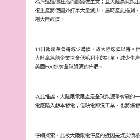
為海運運價狂漲而虧錢做生意；且大陸高耗能出
復生產將使國外訂單大量減少，屆時產能過剩、
創大陸經濟。
11
日起聯準會將減少購債，故大陸嚴陣以待。
大陸高耗能企業捨棄低毛利率的訂單，減少生產
Fed
美國
掠奪全球資源的佈局。
以此推論，大陸限電限產是全球能源爭奪戰的一
電廠陷入虧本發電；但缺電即沒工業、也將爆發
仔細探索，此被大陸限電停產的近因是煤炭價格