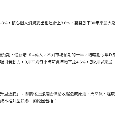
4.3%
3.6%
30
，核心個人消費支出也達衝上
，雙雙創下
年來最大
19.4
遜預期，僅新增
萬人，不到市場預期的一半，增幅創今年以
9
4.6%
2
吸引勞動力，
月平均每小時薪資年增率達
，創
月以來最
升型通膨」。即價格上漲是因供給收縮造成原油、天然氣、煤炭
成本推升型通膨」的原因包括：