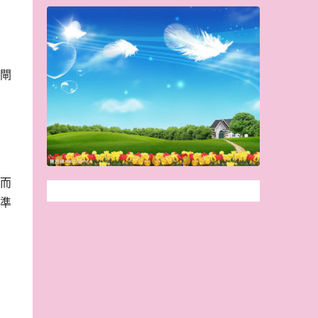
閘
而
準