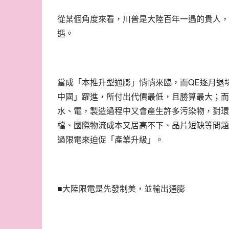
從某個角度來看，川普是大陸百年一遇的貴人，
遇。
QE
當成「本推升型通膨」悄悄來臨，而
逐月退
中國」躍進，所付出代價最低，且勝算最大；而
水、電，製造過程中又會產生許多污染物，對環
檔、國際物流成本又居高不下、晶片短缺等問題
過限電來迫促「產業升級」。
■大陸限電是先發制美，並輸出通膨