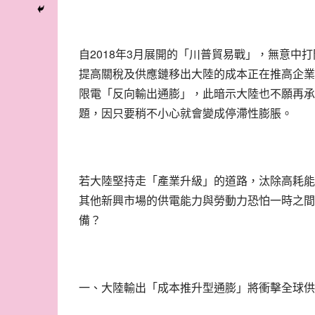
2018
3
自
年
月展開的「川普貿易戰」，無意中打
提高關稅及供應鏈移出大陸的成本正在推高企業
限電「反向輸出通膨」，此暗示大陸也不願再承
題，因只要稍不小心就會變成停滯性膨脹。
若大陸堅持走「產業升級」的道路，汰除高耗能
其他新興市場的供電能力與勞動力恐怕一時之間
備？
一、大陸輸出「成本推升型通膨」將衝擊全球供