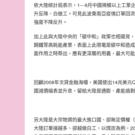
1
9
依大陸統計局表示，
—
月中國規模以上工業
升反降、白做工。可見此波東南亞疫情訂單回流
強度不降反升。
加上此與大陸中央的「碳中和」政策也相違背，
鋼鐵等高耗能產業，表面上此限電是碳中和造成
面作用之時祭出，應有更深層的用義，最大可能
2008
14
回顧
年次貸金融海嘯，美國使出
兆美元
國減債縮表並升息，留給大陸是通膨、產能過剩
另大陸是大宗物資的最大進口國、卻無定價權（
2
大陸訂單接越多、卻越做白工，以煤炭為例，