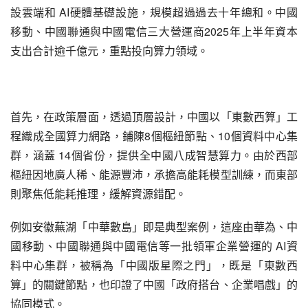
設雲端和 AI硬體基礎設施，規模超過過去十年總和。中國
移動、中國聯通與中國電信三大營運商2025年上半年資本
支出合計逾千億元，重點投向算力領域。
首先，在政策層面，透過頂層設計，中國以「東數西算」工
程織成全國算力網路，鋪陳8個樞紐節點、10個資料中心集
群，涵蓋 14個省份，提供全中國八成智慧算力。由於西部
樞紐因地廣人稀、能源豐沛，承擔高能耗模型訓練，而東部
則聚焦低能耗推理，緩解資源錯配。
例如安徽蕪湖「中華數島」即是典型案例，這座由華為、中
國移動、中國聯通與中國電信等一批領軍企業營運的 AI資
料中心集群，被稱為「中國版星際之門」，既是「東數西
算」的關鍵節點，也印證了中國「政府搭台、企業唱戲」的
協同模式。