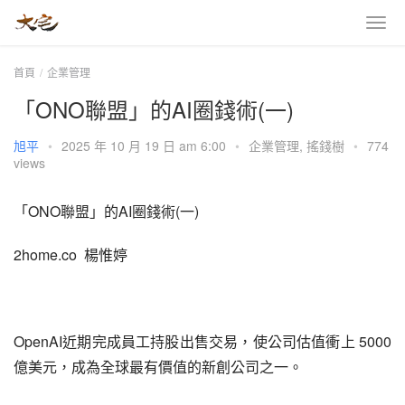
首頁
企業管理
「ONO聯盟」的AI圈錢術(一)
旭平
•
2025 年 10 月 19 日 am 6:00
•
企業管理
,
搖錢樹
•
774
views
「ONO聯盟」的AI圈錢術(一)
2home.co  楊惟婷
OpenAI近期完成員工持股出售交易，使公司估值衝上 5000
億美元，成為全球最有價值的新創公司之一。