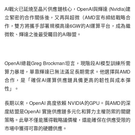
AI戰火已延燒至晶片供應鏈核心，OpenAI與輝達 (Nvidia)建
立緊密的合作關係後，又再與超微（AMD宣布締結戰略合
作，雙方將攜手部署規模高達6GW的AI運算平台，成為繼
微軟、輝達之後最受矚目的AI聯盟。
OpenAI總裁Greg Brockman坦言，現階段AI模型訓練所需
算力暴增，單靠輝達已無法滿足長期需求。他選擇與AMD
合作，是「確保AI運算供應鏈具備更高的韌性與成本彈
性」。
長期以來，OpenAI 高度依賴 NVIDIA的GPU。與AMD的深
度結盟是OpenAI 實施供應鏈多元化和算力主權防禦的關鍵
策略。此舉不僅能獲得戰略議價權，還能確保在供應受限的
市場中獲得可靠的硬體供應。