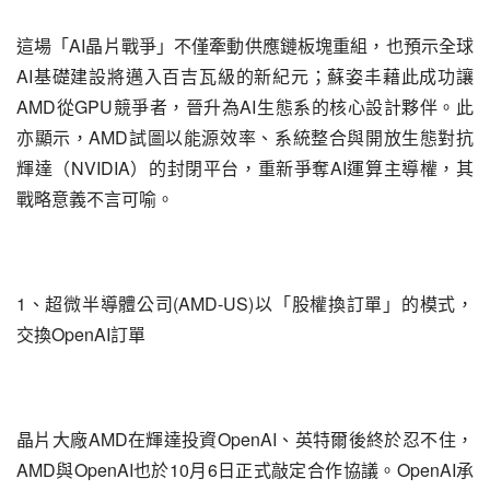
這場「AI晶片戰爭」不僅牽動供應鏈板塊重組，也預示全球
AI基礎建設將邁入百吉瓦級的新紀元；蘇姿丰藉此成功讓
AMD從GPU競爭者，晉升為AI生態系的核心設計夥伴。此
亦顯示，AMD試圖以能源效率、系統整合與開放生態對抗
輝達（NVIDIA）的封閉平台，重新爭奪AI運算主導權，其
戰略意義不言可喻。
1、超微半導體公司(AMD-US)以「股權換訂單」的模式，
交換OpenAI訂單
晶片大廠AMD在輝達投資OpenAI、英特爾後終於忍不住，
AMD與OpenAI也於10月6日正式敲定合作協議。OpenAI承