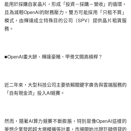
能用於採購自家晶片，形成「投資－採購－營收」的循環，
且為減輕OpenAI的財務壓力，雙方可能採用「只租不買」
模式，由輝達成立特殊目的公司（SPV）提供晶片租賃服
務。
■OpenAI畫大餅、輝達豪賭、甲骨文開高槓桿？
近二年來，大型科技公司主要依賴關鍵字廣告與雲端服務的
「自有現金流」投入AI競賽。
然而，隨著AI算力競賽不斷膨脹，特別是像OpenAI這樣的
夢想企業發起超大規模擴張計畫，市場開始出現巨額借貸的