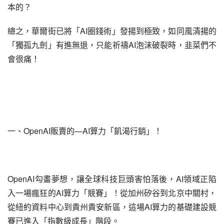
本的？
總之，華爾街已將「AI圈錢術」發揚到極致，如同風清揚的
「獨孤九劍」有進無退，只能祈禱AI泡沫破裂時，韭菜們不
會很痛！
一、OpenAI販賣的—AI算力「飢渴行銷」！
OpenAI勾畫夢想，讓全球科技巨頭害怕落後，AI領域正陷
入一場瘋狂的AI算力「競賽」！從加州矽谷到北京中關村，
從紐約資料中心到貴州貴安新區，這場AI算力的基礎建設競
賽已進入「指數級成長」階段。