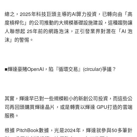
總之，2025年科技巨頭主導的AI算力投資，已轉向由「高
度槓桿化」的公司推動的大規模基礎設施建設，這種趨勢讓
人聯想起 25年前的網路泡沫，正引發業界對潛在「AI 泡
沫」的警惕。
■輝達豪賭OpenAI，陷『循環交易』(circular)爭議？
其實，輝達早已對一些規模較小的新創公司投資，而這些公
司再回頭購買輝達晶片，或是轉賣以輝達 GPU打造的雲端
服務。
根據 PitchBook數據，光是2024年，輝達就參與50多筆針