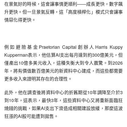
在景氣好的時候，這會讓事情更順利——成長更快，數字飆
升更快。但一旦景氣反轉，這「高度槓桿化」模式只會讓事
情惡化得更快。
例如避險基金Praetorian Capital創辦人Harris Kuppy 
Kupperman表示，他估算AI支出每月達到約300億美元，但
僅產出10億多美元收入，這種失衡大到令人震驚。到2026
年，將有價值數百億美元的新資料中心建成，而這些都需要
更多收入來證明其存在的合理性。
此外，他在調查後將資料中心的折舊期從10年調降至介於3
到10年，這表示，最快3年，這些資料中心又將重新面臨狂
燒錢的挑戰，如果AI支出下滑造成相關建設放緩，那麼這波
狂漲的AI股可能遭到拋售。