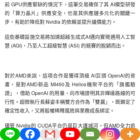
前 GPU供應緊缺的情況下，這筆交易確保了其 AI模型研發
的「算力晶片」供應安全，也是其供應鏈多元化的關鍵一
步，有助於降低對 Nvidia 的依賴並提升議價能力。
這些基礎設施交易將加速超越生成式AI邁向實現通用人工智
慧 (AGI)，乃至人工超級智慧 (ASI) 的競賽的脫穎而出。
對於AMD來說，這項合作是獲得頂級 AI巨頭 OpenAI的背
書，是對AMD新品 MI450及 Helios機架平台的「旗艦驗
證」，借助 OpenAI 的用量，向市場證明其非輝達路線的可
行性。超微執行長蘇姿丰稱雙方合作為「雙贏」，既鎖定了
確定性收入，又將股權稀釋風險與業務成長綁定。
儘管 Nvidia的 CUDA平台仍是巨大護城河，但AMD全力追
趕，OpenAI的深度結盟，無疑將加速 ROCm 生態的成熟。