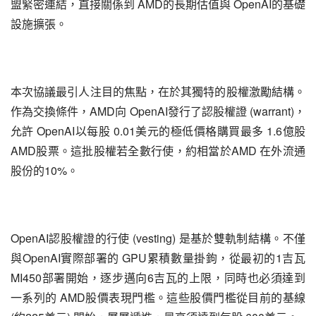
盟緊密連結，直接關係到 AMD的長期估值與 OpenAI的基礎
設施擴張。
本次協議最引人注目的焦點，在於其獨特的股權激勵結構。
作為交換條件，AMD向 OpenAI發行了認股權證 (warrant)，
允許 OpenAI以每股 0.01美元的極低價格購買最多 1.6億股 
AMD股票。這批股權若全數行使，約相當於AMD 在外流通
股份的10%。
OpenAI認股權證的行使 (vesting) 是基於雙軌制結構。不僅
與OpenAI實際部署的 GPU累積數量掛鉤，從最初的1吉瓦 
MI450部署開始，逐步邁向6吉瓦的上限，同時也必須達到
一系列的 AMD股價表現門檻。這些股價門檻從目前的基線 