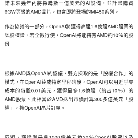
諾未來幾年內將採購數十億美元的AI設備，並計畫購買
6GW等級的AMD晶片，包含即將登場的MI450系列。
作為協議的一部分，OpenAI將獲得高達1.6億股AMD股票的
認股權證，若全數行使，OpenAI將能持有AMD約10％的股
份
根據AMD與OpenAI的協議，雙方採取的是「股權合作」的
模式，在OpenAI達成特定里程碑後，OpenAI可以用近乎零
成本的每股0.01美元，獲得最多1.6億股（約占10％）的
AMD股票。此相當於AMD送出市價計算300多億美元「股
權」，換OpenAI晶片訂單。
反觀，輝達則是拿1000億美元換20％OpenAI股票以及