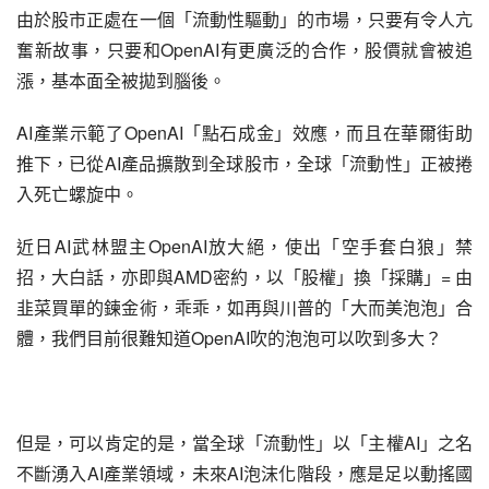
由於股市正處在一個「流動性驅動」的市場，只要有令人亢
奮新故事，只要和OpenAI有更廣泛的合作，股價就會被追
漲，基本面全被拋到腦後。
AI產業示範了OpenAI「點石成金」效應，而且在華爾街助
推下，已從AI產品擴散到全球股市，全球「流動性」正被捲
入死亡螺旋中。
近日AI武林盟主OpenAI放大絕，使出「空手套白狼」禁
招，大白話，亦即與AMD密約，以「股權」換「採購」= 由
韭菜買單的鍊金術，乖乖，如再與川普的「大而美泡泡」合
體，我們目前很難知道OpenAI吹的泡泡可以吹到多大？
但是，可以肯定的是，當全球「流動性」以「主權AI」之名
不斷湧入AI產業領域，未來AI泡沫化階段，應是足以動搖國