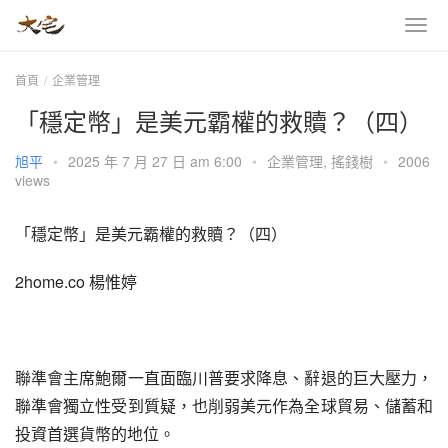
首頁
企業管理
「穩定幣」是美元霸權的救贖？（四）
旭平
•
2025 年 7 月 27 日 am 6:00
•
企業管理
,
搖錢樹
•
2006
views
「穩定幣」是美元霸權的救贖？（四）
2home.co 楊惟婷
聯準會主席鮑爾一直面臨川普要求降息、辭退的巨大壓力，
聯準會獨立性受到質疑，也削弱美元作為全球貿易、儲蓄和
投資首選貨幣的地位。