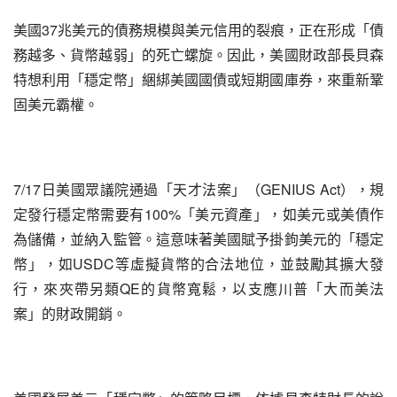
美國37兆美元的債務規模與美元信用的裂痕，正在形成「債
務越多、貨幣越弱」的死亡螺旋。因此，美國財政部長貝森
特想利用「穩定幣」綑綁美國國債或短期國庫券，來重新鞏
固美元霸權。
7/17日美國眾議院通過「天才法案」（GENIUS Act），規
定發行穩定幣需要有100%「美元資產」，如美元或美債作
為儲備，並納入監管。這意味著美國賦予掛鉤美元的「穩定
幣」，如USDC等虛擬貨幣的合法地位，並鼓勵其擴大發
行，來夾帶另類QE的貨幣寬鬆，以支應川普「大而美法
案」的財政開銷。