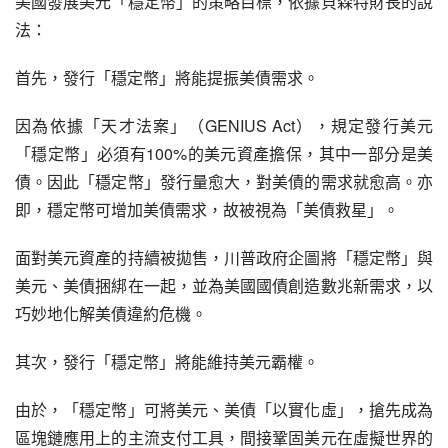
美國發展美元「穩定幣」的策略目標，依據貝森特財長的說
法：
首先，發行「穩定幣」將能提振美債需求。
因為依據「天才法案」（GENIUS Act），規定發行美元
「穩定幣」必須有100%的美元資產擔保，其中一部分是美
債。因此「穩定幣」發行量愈大，對美債的需求就愈高。亦
即，穩定幣可增加美債需求，故被視為「美債救星」。
面對美元資產的持續被拋售，川普政府企圖將「穩定幣」與
美元、美債捆綁在一起，並為美國國債創造數兆新需求，以
巧妙地化解美債違約危機。
其次，發行「穩定幣」將能維持美元霸權。
由於，「穩定幣」可將美元、美債「以實化虛」，搶先成為
區塊鏈應用上的主流支付工具，間接鞏固美元在虛擬世界的