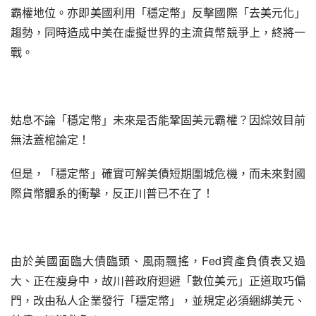
霸權地位。亦即美國利用「穩定幣」反擊國際「去美元化」
趨勢，同時造成中美在虛擬世界的主流貨幣競爭上，終將一
戰。
姑息不論「穩定幣」未來是否能鞏固美元霸權？因綜效目前
無法蓋棺論定！
但是，「穩定幣」確實可解美債短期圍城危機，而未來對國
際貨幣體系的衝擊，反正川普已不在了！
由於美國面臨大債臨頭、風雨飄搖，Fed資產負債表又過
大、正在瘦身中，故川普政府迴避「數位美元」正道取巧偏
門，改由私人企業發行「穩定幣」，並規定必須綑綁美元、