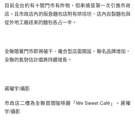
目前全台約有十間門市有炸物，但串燒是第一次引進市政
店。且市政店內的阪急麵包店附有烘培坊，店內自製麵包與
從外地工廠送來的麵包各占一半。
全聯隨著門市即將破千、複合型店面開設，聯名品牌增加，
全聯的氣勢估計還將持續增長。
蔣曜宇/攝影
市政店二樓為全聯首間咖啡廳「We Sweet Café」。蔣曜
宇/攝影